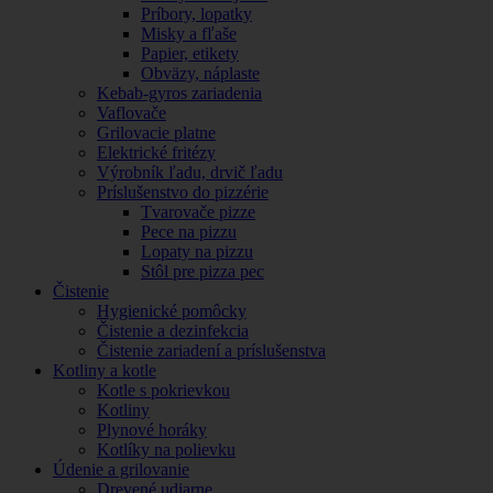
Príbory, lopatky
Misky a fľaše
Papier, etikety
Obväzy, náplaste
Kebab-gyros zariadenia
Vaflovače
Grilovacie platne
Elektrické fritézy
Výrobník ľadu, drvič ľadu
Príslušenstvo do pizzérie
Tvarovače pizze
Pece na pizzu
Lopaty na pizzu
Stôl pre pizza pec
Čistenie
Hygienické pomôcky
Čistenie a dezinfekcia
Čistenie zariadení a príslušenstva
Kotliny a kotle
Kotle s pokrievkou
Kotliny
Plynové horáky
Kotlíky na polievku
Údenie a grilovanie
Drevené udiarne