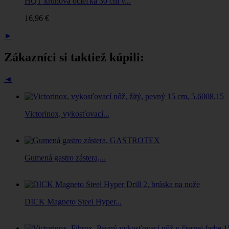
HQT kruhová ocieľka 30 cm v...
16,96 €
►
Zákazníci si taktiež kúpili:
◄
Victorinox, vykosťovací...
Gumená gastro zástera,...
DICK Magneto Steel Hyper...