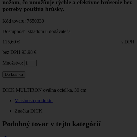
nožom, čo umožňuje rýchle a efektívne brúsenie bez
potreby použitia brúsky.
Kód tovaru:
7650330
Dostupnosť:
skladom u dodávateľa
115,60 €
s DPH
bez DPH
93,98 €
Množstvo:
DICK MULTIRON oválna ocieľka, 30 cm
Vlastnosti produktu
Značka
DICK
Podobný tovar v tejto kategórií
◄