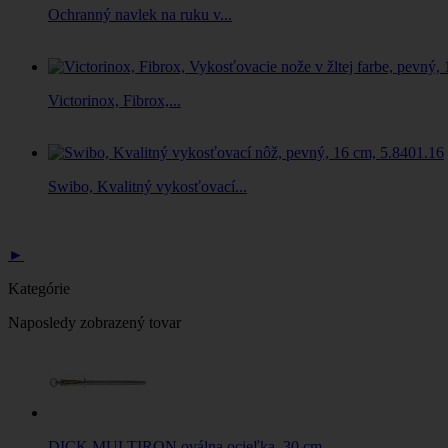
Ochranný navlek na ruku v...
Victorinox, Fibrox,...
Swibo, Kvalitný vykosťovací...
►
Kategórie
Naposledy zobrazený tovar
DICK MULTIRON oválna ocieľka, 30 cm