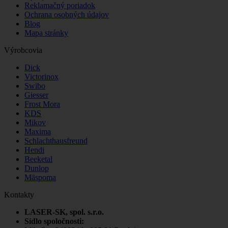
Reklamačný poriadok
Ochrana osobných údajov
Blog
Mapa stránky
Výrobcovia
Dick
Victorinox
Swibo
Giesser
Frost Mora
KDS
Mikov
Maxima
Schlachthausfreund
Hendi
Beeketal
Dunlop
Mäspoma
Kontakty
LASER-SK, spol. s.r.o.
Sídlo spoločnosti: