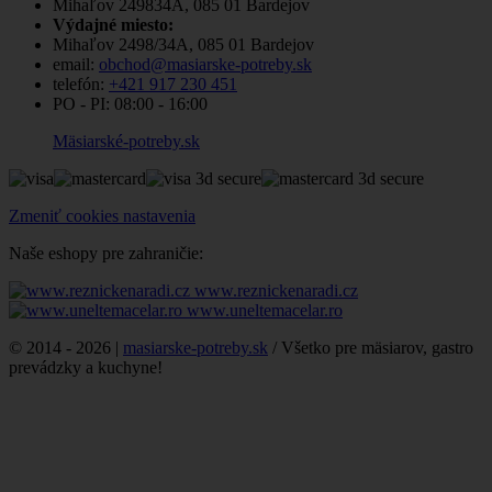
Mihaľov 249834A, 085 01 Bardejov
Výdajné miesto:
Mihaľov 2498/34A, 085 01 Bardejov
email:
obchod@masiarske-potreby.sk
telefón:
+421 917 230 451
PO - PI:
08:00 - 16:00
Mäsiarské-potreby.sk
Zmeniť cookies nastavenia
Naše eshopy pre zahraničie:
www.reznickenaradi.cz
www.uneltemacelar.ro
© 2014 - 2026 |
masiarske-potreby.sk
/ Všetko pre mäsiarov, gastro
prevádzky a kuchyne!