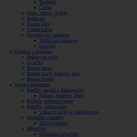
Topánky
Čizmy
Vesty, mikiny, košele
Nohavice
Čiapky,šilty
Vtipné tričká
Darčeky pre mäsiarov
Tričká pre mäsiarov
Hrnčeky
Ostrenie a brúsenie
Brúsky na nože
Ocieľky
Brúsne stroje
Brúsne pasty, kamene, pásy
Brúsne kotúče
Stroje a zariadenia
Plničky, narážky, klipsovačky
Násady, tesnenia, klipy
Krájače, nárezové stroje
Baličky, vákuovačky
Vákuové sáčky a príslušenstvo
Miešačky a mixéry
Tyčové mixéry
Mlynčeky
Elektrické mlynčeky