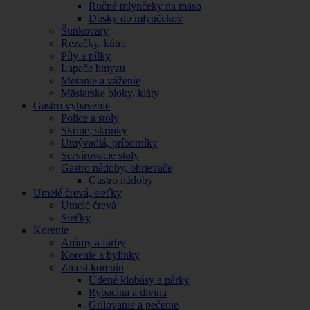
Ručné mlynčeky na mäso
Dosky do mlynčekov
Šunkovary
Rezačky, kútre
Píly a pílky
Lapače hmyzu
Meranie a váženie
Mäsiarske bloky, kláty
Gastro vybavenie
Police a stoly
Skrine, skrinky
Umývadlá, príborníky
Servírovacie stoly
Gastro nádoby, ohrievače
Gastro nádoby
Umelé črevá, sieťky
Umelé črevá
Sieťky
Korenie
Arómy a farby
Korenie a bylinky
Zmesi korenín
Údené klobásy a párky
Rybacina a divina
Grilovanie a pečenie