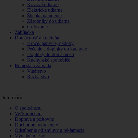
Kovové udiarne
Elektrické udiarne
Štiepka na údenie
Zásobníky do udiarne
Grilovanie
Zabíjačka
Domácnosť a kuchyňa
Hrnce, panvice, nádoby
Pečenie a doplnky do kuchyne
Doplnky do domácnosti
Kuchynské spotrebiče
Remeslá a záhrada
Vinárstvo
Rezbárstvo
Informácie
O spoločnosti
Veľkoobchod
Doprava a poštovné
Obchodné podmienky
Odstúpenie od zmluvy a reklamácia
Výdajné miesto