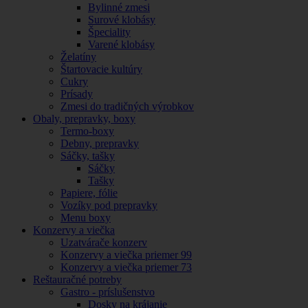
Bylinné zmesi
Surové klobásy
Špeciality
Varené klobásy
Želatíny
Štartovacie kultúry
Cukry
Prísady
Zmesi do tradičných výrobkov
Obaly, prepravky, boxy
Termo-boxy
Debny, prepravky
Sáčky, tašky
Sáčky
Tašky
Papiere, fólie
Vozíky pod prepravky
Menu boxy
Konzervy a viečka
Uzatvárače konzerv
Konzervy a viečka priemer 99
Konzervy a viečka priemer 73
Reštauračné potreby
Gastro - príslušenstvo
Dosky na krájanie