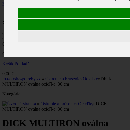
Košík
produkt
(prázdne)
Žiadne produkty
0,00 €
Poštovné
0,00 €
DPH
0,00 €
Ceny s DPH
Košík
Pokladňa
0,00 €
masiarske-potreby.sk
»
Ostrenie a brúsenie
»
Ocieľky
»
DICK
MULTIRON oválna ocieľka, 30 cm
Kategórie
»
Ostrenie a brúsenie
»
Ocieľky
»
DICK
MULTIRON oválna ocieľka, 30 cm
DICK MULTIRON oválna