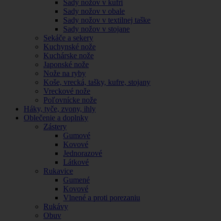
Sady nožov v kufri
Sady nožov v obale
Sady nožov v textilnej taške
Sady nožov v stojane
Sekáče a sekery
Kuchynské nože
Kuchárske nože
Japonské nože
Nože na ryby
Koše, vrecká, tašky, kufre, stojany
Vreckové nože
Poľovnícke nože
Háky, tyče, zvony, ihly
Oblečenie a doplnky
Zástery
Gumové
Kovové
Jednorazové
Látkové
Rukavice
Gumené
Kovové
Vlnené a proti porezaniu
Rukávy
Obuv