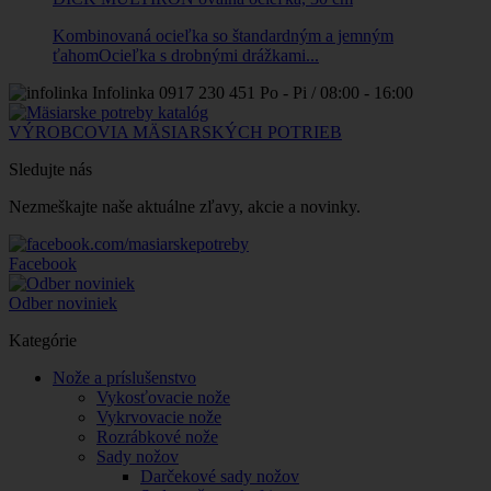
Kombinovaná ocieľka so štandardným a jemným
ťahomOcieľka s drobnými drážkami...
Infolinka
0917 230 451
Po - Pi / 08:00 - 16:00
VÝROBCOVIA MÄSIARSKÝCH POTRIEB
Sledujte nás
Nezmeškajte naše aktuálne zľavy, akcie a novinky.
Facebook
Odber noviniek
Kategórie
Nože a príslušenstvo
Vykosťovacie nože
Vykrvovacie nože
Rozrábkové nože
Sady nožov
Darčekové sady nožov