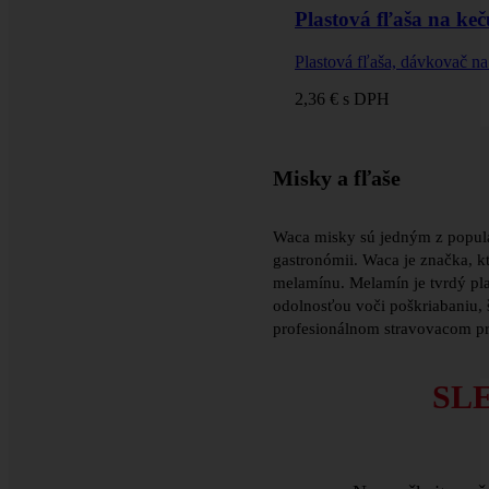
Plastová fľaša na keč
Plastová fľaša, dávkovač na
2,36 €
s DPH
Misky a fľaše
Waca misky sú jedným z populá
gastronómii. Waca je značka, k
melamínu. Melamín je tvrdý pla
odolnosťou voči poškriabaniu, 
profesionálnom stravovacom pr
SL