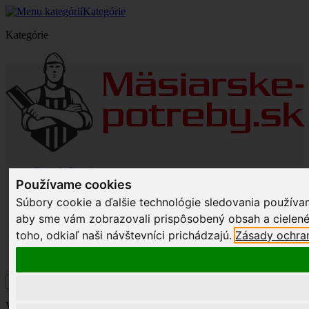
Kategórie
Kategórie
O spoločnosti
Používame cookies
Veľkoobchod
Doprava a poštovné
Súbory cookie a ďalšie technológie sledovania používam
Odstúpenie od zmluvy a reklamácia
aby sme vám zobrazovali prispôsobený obsah a cielené
Mapa stránky
Napíšte nám
toho, odkiaľ naši návštevníci prichádzajú.
Zásady ochra
Vitajte,
prihláste sa