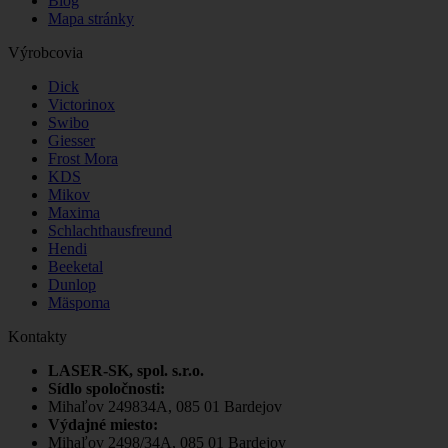
Blog
Mapa stránky
Výrobcovia
Dick
Victorinox
Swibo
Giesser
Frost Mora
KDS
Mikov
Maxima
Schlachthausfreund
Hendi
Beeketal
Dunlop
Mäspoma
Kontakty
LASER-SK, spol. s.r.o.
Sídlo spoločnosti:
Mihaľov 249834A, 085 01 Bardejov
Výdajné miesto:
Mihaľov 2498/34A, 085 01 Bardejov