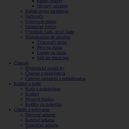
Papier, etikety
Obväzy, náplaste
Kebab-gyros zariadenia
Vaflovače
Grilovacie platne
Elektrické fritézy
Výrobník ľadu, drvič ľadu
Príslušenstvo do pizzérie
Tvarovače pizze
Pece na pizzu
Lopaty na pizzu
Stôl pre pizza pec
Čistenie
Hygienické pomôcky
Čistenie a dezinfekcia
Čistenie zariadení a príslušenstva
Kotliny a kotle
Kotle s pokrievkou
Kotliny
Plynové horáky
Kotlíky na polievku
Údenie a grilovanie
Drevené udiarne
Kovové udiarne
Elektrické udiarne