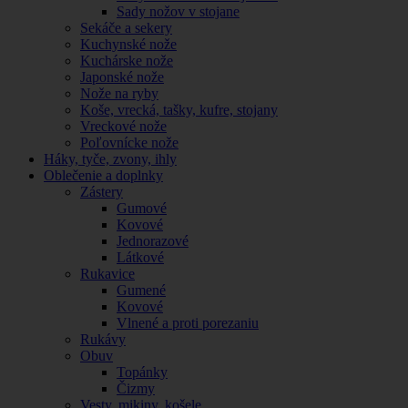
Sady nožov v stojane
Sekáče a sekery
Kuchynské nože
Kuchárske nože
Japonské nože
Nože na ryby
Koše, vrecká, tašky, kufre, stojany
Vreckové nože
Poľovnícke nože
Háky, tyče, zvony, ihly
Oblečenie a doplnky
Zástery
Gumové
Kovové
Jednorazové
Látkové
Rukavice
Gumené
Kovové
Vlnené a proti porezaniu
Rukávy
Obuv
Topánky
Čizmy
Vesty, mikiny, košele