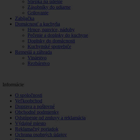
Štiepka na údenie
Zásobníky do udiarne
Grilovanie
Zabíjačka
Domácnosť a kuchyňa
Hrnce, panvice, nádoby
Pečenie a doplnky do kuchyne
Doplnky do domácnosti
Kuchynské spotrebiče
Remeslá a záhrada
Vinárstvo
Rezbárstvo
Informácie
O spoločnosti
Veľkoobchod
Doprava a poštovné
Obchodné podmienky
Odstúpenie od zmluvy a reklamácia
Výdajné miesto
Reklamačný poriadok
Ochrana osobných údajov