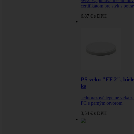
WACA, pultová melamínová 
certifikátom pre styk s potr
6,87 €
s DPH
PS veko "FF 2", biel
ks
Jednorazové tepelné veká z
FC s parným otvorom.
3,54 €
s DPH