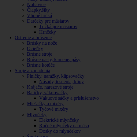
Nohavice
Čiapky,šilty
Vtipné tričká
Darčeky pre mäsiarov
Tričká pre mäsiarov
Hrnčeky
Ostrenie a brúsenie
Brúsky na nože
Ocieľky
Brúsne stroje
Brúsne pasty, kamene, pásy
Brúsne kotúče
Stroje a zariadenia
Plničky, narážky, klipsovačky
Násady, tesnenia, klipy
Krájače, nárezové stroje
Baličky, vákuovačky
Vákuové sáčky a príslušenstvo
Miešačky a mixéry
Tyčové mixéry
Mlynčeky
Elektrické mlynčeky
Ručné mlynčeky na mäso
Dosky do mlynčekov
Šunkovary