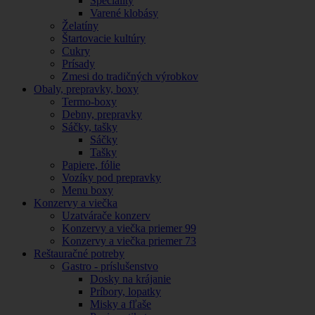
Špeciality
Varené klobásy
Želatíny
Štartovacie kultúry
Cukry
Prísady
Zmesi do tradičných výrobkov
Obaly, prepravky, boxy
Termo-boxy
Debny, prepravky
Sáčky, tašky
Sáčky
Tašky
Papiere, fólie
Vozíky pod prepravky
Menu boxy
Konzervy a viečka
Uzatvárače konzerv
Konzervy a viečka priemer 99
Konzervy a viečka priemer 73
Reštauračné potreby
Gastro - príslušenstvo
Dosky na krájanie
Príbory, lopatky
Misky a fľaše