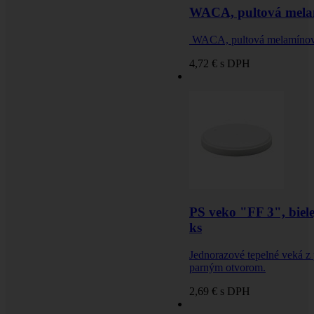
WACA, pultová mela
WACA, pultová melamínová 
4,72 €
s DPH
PS veko "FF 3", biel
ks
Jednorazové tepelné veká z
parným otvorom.
2,69 €
s DPH