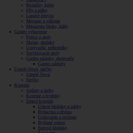
Rezačky, kútre
Píly a pílky
Lapače hmyzu
Meranie a váženie
Mäsiarske bloky, kláty
Gastro vybavenie
Police a stoly
Skrine, skrinky
Umývadlá, príborníky
Servírovacie stoly
Gastro nádoby, ohrievače
Gastro nádoby
Umelé črevá, sieťky
Umelé črevá
Sieťky
Korenie
Arómy a farby
Korenie a bylinky
Zmesi korenín
Údené klobásy a párky
Rybacina a divina
Grilovanie a pečenie
Bylinné zmesi
Surové klobásy