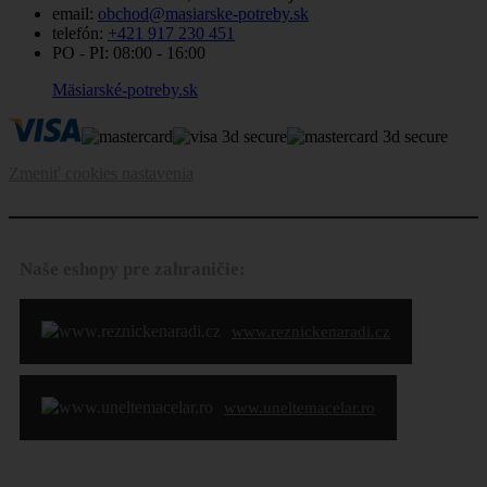
email:
obchod@masiarske-potreby.sk
telefón:
+421 917 230 451
PO - PI:
08:00 - 16:00
Mäsiarské-potreby.sk
Zmeniť cookies nastavenia
Naše eshopy pre zahraničie:
www.reznickenaradi.cz
www.uneltemacelar.ro