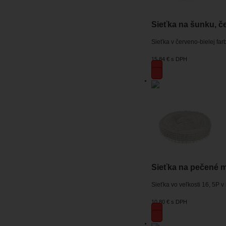
Sieťka na šunku, če
Sieťka v červeno-bielej far
15,84 €
s DPH
Sieťka na pečené mä
Sieťka vo veľkosti 16, 5P v
10,80 €
s DPH