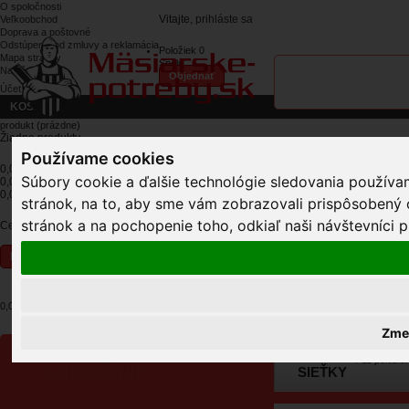
O spoločnosti
Vitajte,
prihláste sa
Veľkoobchod
Doprava a poštovné
Odstúpenie od zmluvy a reklamácia
Položiek
0
Mapa stránky
Spolu
Napíšte nám
Objednať
Účet
KOŠÍK
produkt
(prázdne)
Žiadne produkty
Používame cookies
0,00 €
Poštovné
Súbory cookie a ďalšie technológie sledovania používa
0,00 €
DPH
0,00 €
stránok, na to, aby sme vám zobrazovali prispôsobený 
stránok a na pochopenie toho, odkiaľ naši návštevníci p
Ceny s DPH
Košík
Pokladňa
0,00 €
»
»
masiarske-potreby.sk
Umelé črevá, sieťky
Sieťky
Zmen
/
11 položie
KATEGÓRIE
SIEŤKY