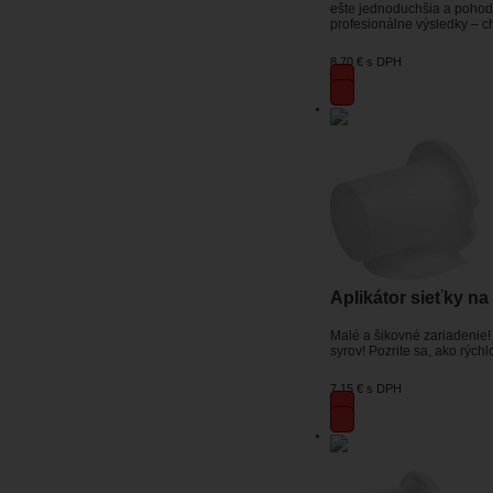
ešte jednoduchšia a pohodl
profesionálne výsledky – c
8,70 €
s DPH
Aplikátor sieťky na
Malé a šikovné zariadenie!
syrov! Pozrite sa, ako rých
7,15 €
s DPH