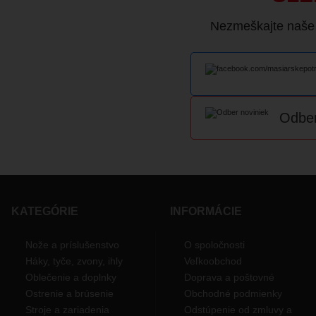
Nezmeškajte naše a
Odber
KATEGÓRIE
INFORMÁCIE
Nože a príslušenstvo
O spoločnosti
Háky, tyče, zvony, ihly
Veľkoobchod
Oblečenie a doplnky
Doprava a poštovné
Ostrenie a brúsenie
Obchodné podmienky
Stroje a zariadenia
Odstúpenie od zmluvy a