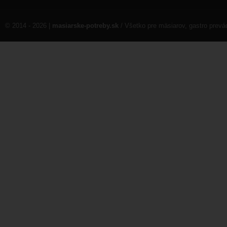
© 2014 - 2026 |
masiarske-potreby.sk
/ Všetko pre mäsiarov, gastro prev