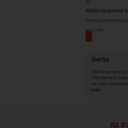
Sieťka na pečené m
Sieťka na pečené mäso kal
9,60 €
s DPH
Sieťky
Sieťka na mäso sa 
Táto sieťka je čast
na mäso sú bežne 
jedál.
SLE