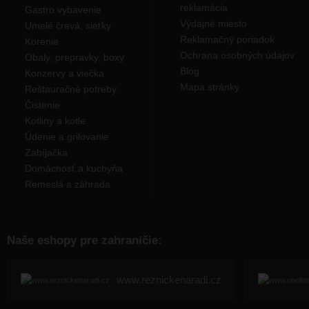
reklamácia
Gastro vybavenie
Výdajné miesto
Umelé črevá, sieťky
Reklamačný poriadok
Korenie
Ochrana osobných údajov
Obaly, prepravky, boxy
Blog
Konzervy a viečka
Mapa stránky
Reštauračné potreby
Čistenie
Kotliny a kotle
Údenie a grilovanie
Zabíjačka
Domácnosť a kuchyňa
Remeslá a záhrada
Naše eshopy pre zahraničie:
www.reznickenaradi.cz