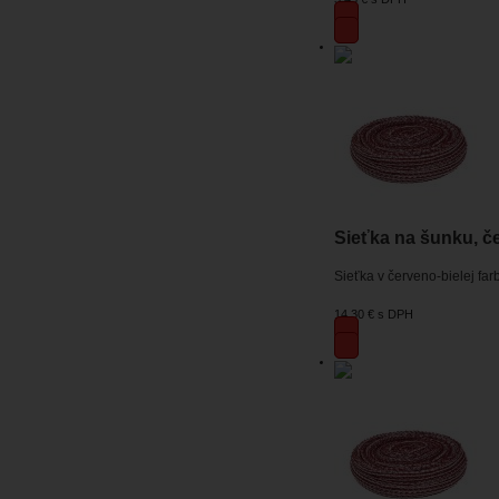
Sieťka na šunku, če
Sieťka v červeno-bielej fa
14,30 €
s DPH