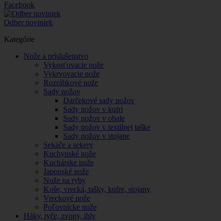
Facebook
Odber noviniek
Kategórie
Nože a príslušenstvo
Vykosťovacie nože
Vykrvovacie nože
Rozrábkové nože
Sady nožov
Darčekové sady nožov
Sady nožov v kufri
Sady nožov v obale
Sady nožov v textilnej taške
Sady nožov v stojane
Sekáče a sekery
Kuchynské nože
Kuchárske nože
Japonské nože
Nože na ryby
Koše, vrecká, tašky, kufre, stojany
Vreckové nože
Poľovnícke nože
Háky, tyče, zvony, ihly