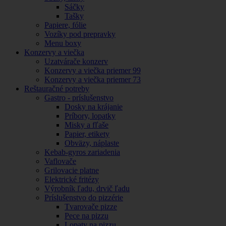
Sáčky
Tašky
Papiere, fólie
Vozíky pod prepravky
Menu boxy
Konzervy a viečka
Uzatvárače konzerv
Konzervy a viečka priemer 99
Konzervy a viečka priemer 73
Reštauračné potreby
Gastro - príslušenstvo
Dosky na krájanie
Príbory, lopatky
Misky a fľaše
Papier, etikety
Obväzy, náplaste
Kebab-gyros zariadenia
Vaflovače
Grilovacie platne
Elektrické fritézy
Výrobník ľadu, drvič ľadu
Príslušenstvo do pizzérie
Tvarovače pizze
Pece na pizzu
Lopaty na pizzu