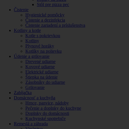
Stôl pre pizza pec
Čistenie
Hygienické pomôcky
Čistenie a dezinfekcia
Čistenie zariadení a príslušenstva
Kotliny a kotle
Kotle s pokrievkou
Kotliny
Plynové horáky
Kotlíky na polievku
Údenie a grilovanie
Drevené udiarne
Kovové udiarne
Elektrické udiarne
Štiepka na údenie
Zásobníky do udiarne
Grilovanie
Zabíjačka
Domácnosť a kuchyňa
Hrnce, panvice, nádoby
Pečenie a doplnky do kuchyne
Doplnky do domácnosti
Kuchynské spotrebiče
Remeslá a záhrada
Vinárstvo