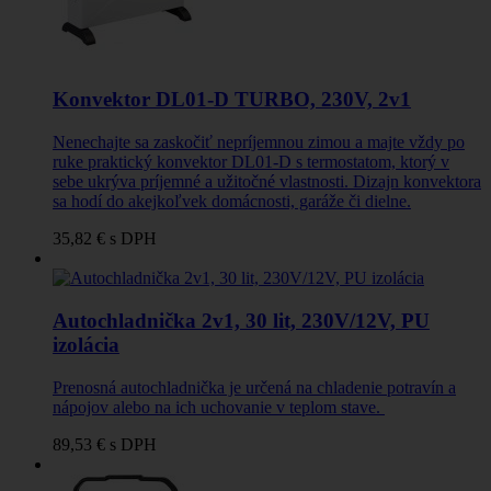
Konvektor DL01-D TURBO, 230V, 2v1
Nenechajte sa zaskočiť nepríjemnou zimou a majte vždy po
ruke praktický konvektor DL01-D s termostatom, ktorý v
sebe ukrýva príjemné a užitočné vlastnosti. Dizajn konvektora
sa hodí do akejkoľvek domácnosti, garáže či dielne.
35,82 €
s DPH
Autochladnička 2v1, 30 lit, 230V/12V, PU
izolácia
Prenosná autochladnička je určená na chladenie potravín a
nápojov alebo na ich uchovanie v teplom stave.
89,53 €
s DPH