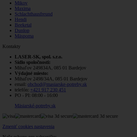
Mikov
Maxima
Schlachthausfreund
Hendi
Beeketal
Dunlop
Mäspoma
Kontakty
LASER-SK, spol. s.r.o.
Sídlo spoločnosti:
Mihaľov 249834A, 085 01 Bardejov
Výdajné miesto:
Mihaľov 2498/34A, 085 01 Bardejov
email:
obchod@masiarske-potreby.sk
telefón:
+421 917 230 451
PO - PI:
08:00 - 16:00
Mäsiarské-potreby.sk
Zmeniť cookies nastavenia
Naše eshopy pre zahraničie: