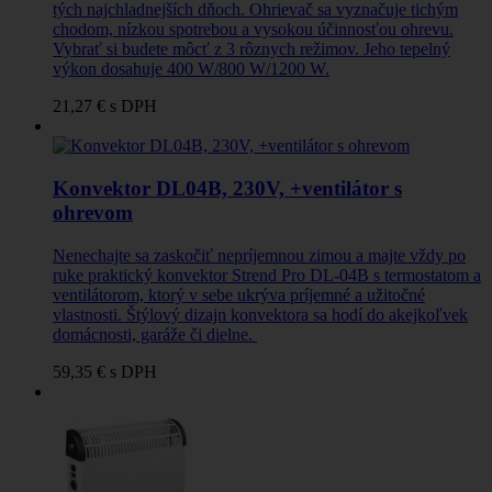
tých najchladnejších dňoch. Ohrievač sa vyznačuje tichým
chodom, nízkou spotrebou a vysokou účinnosťou ohrevu.
Vybrať si budete môcť z 3 rôznych režimov. Jeho tepelný
výkon dosahuje 400 W/800 W/1200 W.
21,27 €
s DPH
Konvektor DL04B, 230V, +ventilátor s
ohrevom
Nenechajte sa zaskočiť nepríjemnou zimou a majte vždy po
ruke praktický konvektor Strend Pro DL-04B s termostatom a
ventilátorom, ktorý v sebe ukrýva príjemné a užitočné
vlastnosti. Štýlový dizajn konvektora sa hodí do akejkoľvek
domácnosti, garáže či dielne.
59,35 €
s DPH