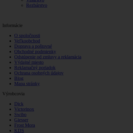
Rezbárstvo
Informácie
O spoločnosti
Veľkoobchod
Doprava a poštovné
Obchodné podmienky
Odstúpenie od zmluvy a reklamácia
Výdajné miesto
Reklamačný poriadok
Ochrana osobných údajov
Blog
Mapa stránky
Výrobcovia
Dick
Victorinox
Swibo
Giesser
Frost Mora
KDS