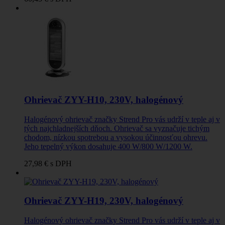
Ohrievač ZYY-H10, 230V, halogénový
Halogénový ohrievač značky Strend Pro vás udrží v teple aj v
tých najchladnejších dňoch. Ohrievač sa vyznačuje tichým
chodom, nízkou spotrebou a vysokou účinnosťou ohrevu.
Jeho tepelný výkon dosahuje 400 W/800 W/1200 W.
27,98 €
s DPH
Ohrievač ZYY-H19, 230V, halogénový
Halogénový ohrievač značky Strend Pro vás udrží v teple aj v