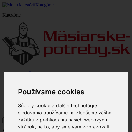
Kategórie
Kategórie
O spoločnosti
Veľkoobchod
Doprava a poštovné
Odstúpenie od zmluvy a reklamácia
Používame cookies
Mapa stránky
Napíšte nám
Súbory cookie a ďalšie technológie
sledovania používame na zlepšenie vášho
zážitku z prehliadania našich webových
stránok, na to, aby sme vám zobrazovali
Vitajte,
prihláste sa