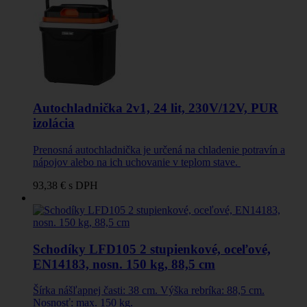
Autochladnička 2v1, 24 lit, 230V/12V, PUR
izolácia
Prenosná autochladnička je určená na chladenie potravín a
nápojov alebo na ich uchovanie v teplom stave.
93,38 €
s DPH
Schodíky LFD105 2 stupienkové, oceľové,
EN14183, nosn. 150 kg, 88,5 cm
Šírka nášľapnej časti: 38 cm. Výška rebríka: 88,5 cm.
Nosnosť: max. 150 kg.