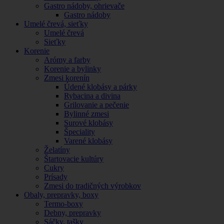
Gastro nádoby, ohrievače
Gastro nádoby
Umelé črevá, sieťky
Umelé črevá
Sieťky
Korenie
Arómy a farby
Korenie a bylinky
Zmesi korenín
Údené klobásy a párky
Rybacina a divina
Grilovanie a pečenie
Bylinné zmesi
Surové klobásy
Špeciality
Varené klobásy
Želatíny
Štartovacie kultúry
Cukry
Prísady
Zmesi do tradičných výrobkov
Obaly, prepravky, boxy
Termo-boxy
Debny, prepravky
Sáčky, tašky