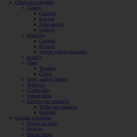
Oblečenie a doplnky
Zástery
Gumové
Kovové
Jednorazové
Látkové
Rukavice
Gumené
Kovové
Vlnené a proti porezaniu
Rukávy
Obuv
Topánky
Čizmy
Vesty, mikiny, košele
Nohavice
Čiapky,šilty
Vtipné tričká
Darčeky pre mäsiarov
Tričká pre mäsiarov
Hrnčeky
Ostrenie a brúsenie
Brúsky na nože
Ocieľky
Brúsne stroje