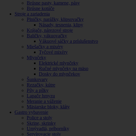
Brúsne pasty, kamene, pásy
Brúsne kotúče
Stroje a zariadenia
Plničky, narážky, klipsovačky
Násady, tesnenia, klipy
Krájače, nárezové stroje
Baličky, vákuovačky
Vákuové sáčky a príslušenstvo
Miešačky a mixéry
Tyčové mixéry
Mlynčeky
Elektrické mlynčeky
Ručné mlynčeky na mäso
Dosky do mlynčekov
Šunkovary
Rezačky, kútre
Píly a pílky
Lapače hmyzu
Meranie a váženie
Mäsiarske bloky, kláty
Gastro vybavenie
Police a stoly
Skrine, skrinky
Umývadlá, príborníky
Servírovacie stoly