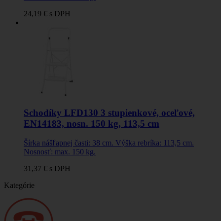
24,19 €
s DPH
Schodíky LFD130 3 stupienkové, oceľové,
EN14183, nosn. 150 kg, 113,5 cm
Šírka nášľapnej časti: 38 cm. Výška rebríka: 113,5 cm.
Nosnosť: max. 150 kg.
31,37 €
s DPH
Kategórie