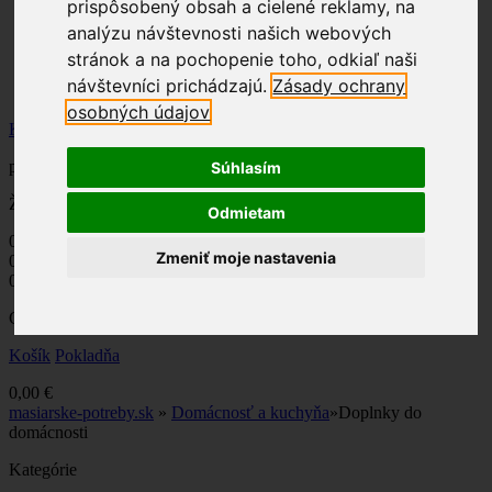
prispôsobený obsah a cielené reklamy, na
analýzu návštevnosti našich webových
Položiek
0
ks
ks
0
Spolu
stránok a na pochopenie toho, odkiaľ naši
Objednať
návštevníci prichádzajú.
Zásady ochrany
Účet
osobných údajov
Košík
produkt
(prázdne)
Súhlasím
Žiadne produkty
Odmietam
0,00 €
Poštovné
Zmeniť moje nastavenia
0,00 €
DPH
0,00 €
Ceny s DPH
Košík
Pokladňa
0,00 €
masiarske-potreby.sk
»
Domácnosť a kuchyňa
»
Doplnky do
domácnosti
Kategórie