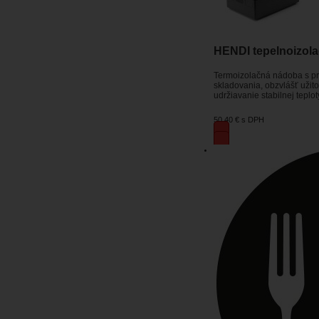
HENDI tepelnoizola
Termoizolačná nádoba s pr
skladovania, obzvlášť užit
udržiavanie stabilnej teplot
50,40 €
s DPH