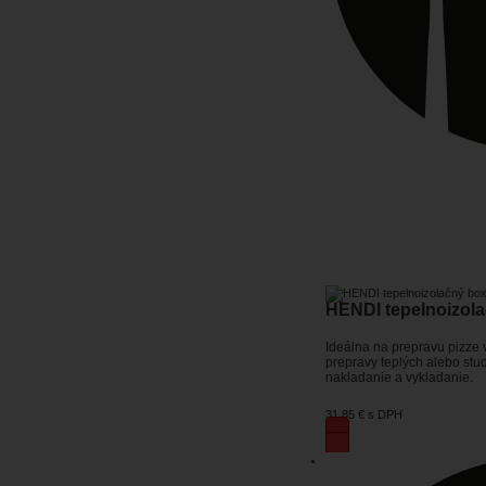
HENDI tepelnoizola
Ideálna na prepravu pizze v
prepravy teplých alebo stu
nakladanie a vykladanie.
31,85 €
s DPH