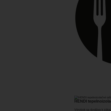
HENDI tepelnoizola
Výrobok sa dostáva k záka