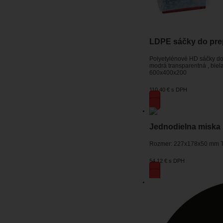
LDPE sáčky do prep
Polyetylénové HD sáčky do 
modrá transparentná , bie
600x400x200
110,40 €
s DPH
Jednodielna miska
Rozmer: 227x178x50 mm Typ
54,12 €
s DPH