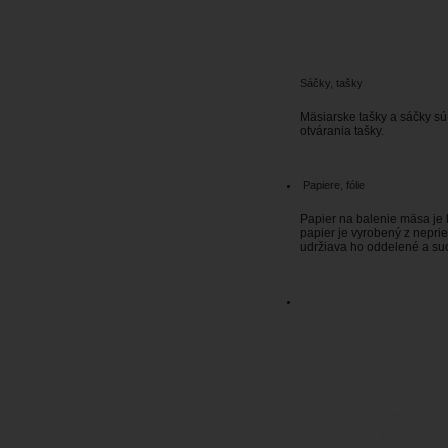
Sáčky, tašky
Mäsiarske tašky a sáčky sú
otvárania tašky.
Papiere, fólie
Papier na balenie mäsa j
papier je vyrobený z nepri
udržiava ho oddelené a su