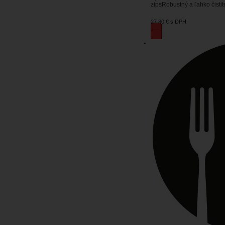
zipsRobustný a ľahko čisti
27,80 €
s DPH