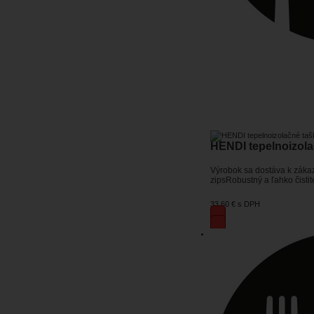
HENDI tepelnoizola
Výrobok sa dostáva k záka
zipsRobustný a ľahko čisti
33,60 €
s DPH