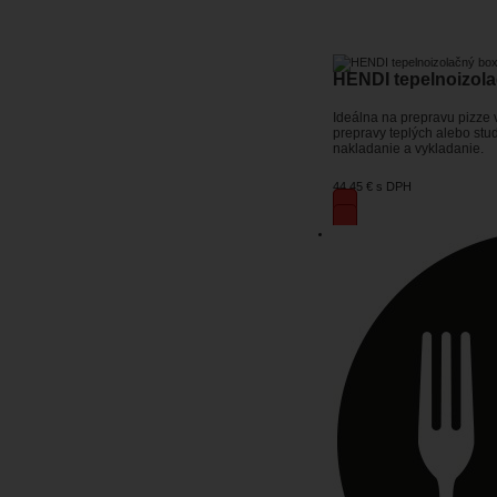
HENDI tepelnoizola
Ideálna na prepravu pizze v
prepravy teplých alebo stu
nakladanie a vykladanie.
44,45 €
s DPH