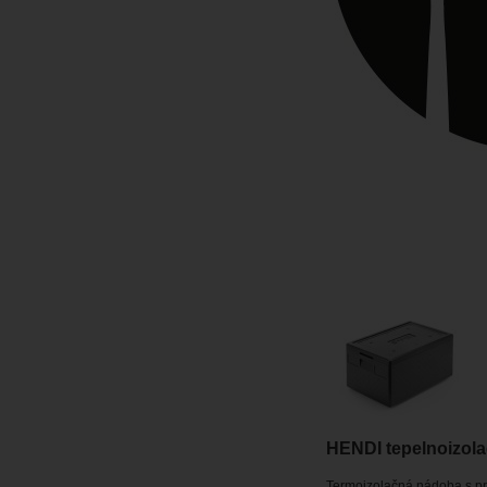
HENDI tepelnoizola
Termoizolačná nádoba s pr