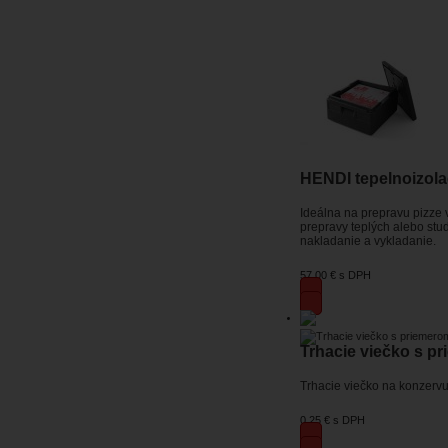
HENDI tepelnoizola
Ideálna na prepravu pizze v
prepravy teplých alebo stu
nakladanie a vykladanie.
57,00 €
s DPH
Trhacie viečko s p
Trhacie viečko na konzerv
0,25 €
s DPH