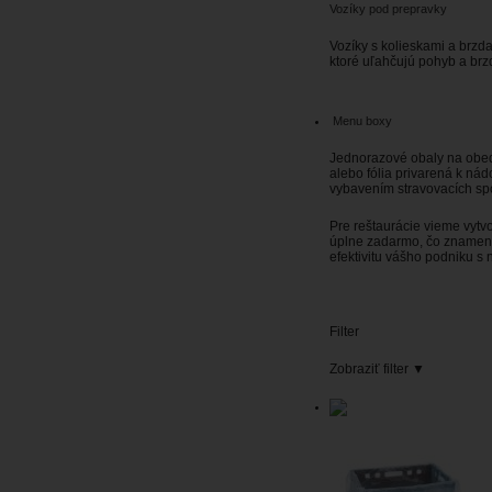
Vozíky pod prepravky
Vozíky s kolieskami a brzd
ktoré uľahčujú pohyb a brz
Menu boxy
Jednorazové obaly na obed
alebo fólia privarená k ná
vybavením stravovacích sp
Pre reštaurácie vieme vytv
úplne zadarmo, čo znamená,
efektivitu vášho podniku s
Filter
Zobraziť filter
▼