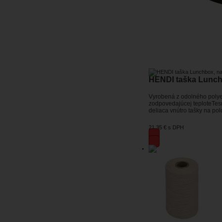
HENDI taška Lunch
Vyrobená z odolného polyes
zodpovedajúcej teploteTesn
deliaca vnútro tašky na po
21,35 €
s DPH