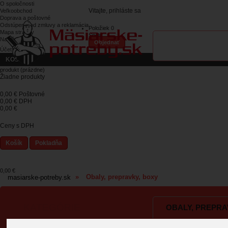
O spoločnosti
Vitajte,
prihláste sa
Veľkoobchod
Doprava a poštovné
Odstúpenie od zmluvy a reklamácia
Položiek
0
Mapa stránky
Spolu
Napíšte nám
Objednať
Účet
KOŠÍK
produkt
(prázdne)
Žiadne produkty
0,00 €
Poštovné
0,00 €
DPH
0,00 €
Ceny s DPH
Košík
Pokladňa
0,00 €
»
Obaly, prepravky, boxy
masiarske-potreby.sk
KATEGÓRIE
OBALY, PREPRA