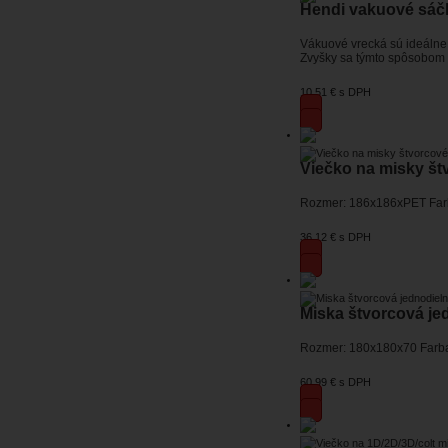
Hendi vakuové sáčk
Vákuové vrecká sú ideálne 
Zvyšky sa týmto spôsobom d
10,51 €
s DPH
Viečko na misky št
Rozmer: 186x186xPET Farba
36,12 €
s DPH
Miska štvorcová je
Rozmer: 180x180x70 Farba:
60,99 €
s DPH