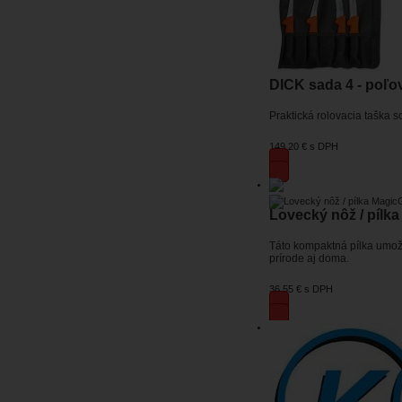
DICK sada 4 - poľo
Praktická rolovacia taška 
149,20 €
s DPH
Lovecký nôž / pílk
Táto kompaktná pílka umožň
prírode aj doma.
36,55 €
s DPH