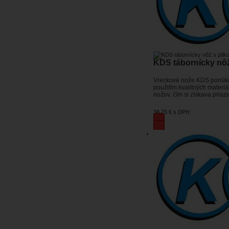
KDS tábornícky nôž
Vreckové nože KDS ponúkajú 
použitím kvalitných materi
nožov, čím si získava priaz
38,75 €
s DPH