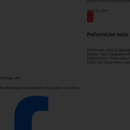
nožov, čím si získava priaz
28,55 €
s DPH
Poľovnícke nože
Poľovnícke nože sú špeciáln
prírode. Tieto najlepšie no
poľovníctvom.
Poľovnícke 
môžu mať rôzne tvary a typ
Sledujte nás
Nezmeškajte naše aktuálne zľavy, akcie a novinky.