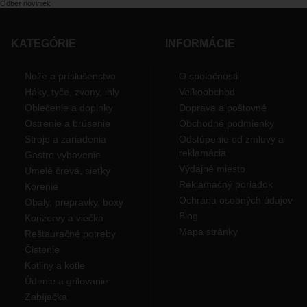
Odber noviniek
KATEGÓRIE
INFORMÁCIE
Nože a príslušenstvo
O spoločnosti
Háky, tyče, zvony, ihly
Veľkoobchod
Oblečenie a doplnky
Doprava a poštovné
Ostrenie a brúsenie
Obchodné podmienky
Stroje a zariadenia
Odstúpenie od zmluvy a
reklamácia
Gastro vybavenie
Výdajné miesto
Umelé črevá, sieťky
Reklamačný poriadok
Korenie
Ochrana osobných údajov
Obaly, prepravky, boxy
Blog
Konzervy a viečka
Mapa stránky
Reštauračné potreby
Čistenie
Kotliny a kotle
Údenie a grilovanie
Zabíjačka