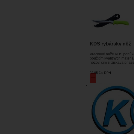
KDS rybársky nôž
Vreckové nože KDS ponúkajú 
použitím kvalitných materi
nožov, čím si získava priaz
22,95 €
s DPH