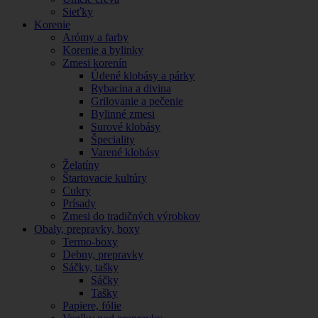
Sieťky
Korenie
Arómy a farby
Korenie a bylinky
Zmesi korenín
Údené klobásy a párky
Rybacina a divina
Grilovanie a pečenie
Bylinné zmesi
Surové klobásy
Špeciality
Varené klobásy
Želatíny
Štartovacie kultúry
Cukry
Prísady
Zmesi do tradičných výrobkov
Obaly, prepravky, boxy
Termo-boxy
Debny, prepravky
Sáčky, tašky
Sáčky
Tašky
Papiere, fólie