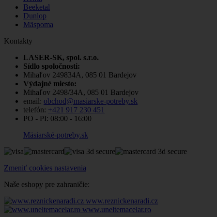
Beeketal
Dunlop
Mäspoma
Kontakty
LASER-SK, spol. s.r.o.
Sídlo spoločnosti:
Mihaľov 249834A, 085 01 Bardejov
Výdajné miesto:
Mihaľov 2498/34A, 085 01 Bardejov
email:
obchod@masiarske-potreby.sk
telefón:
+421 917 230 451
PO - PI:
08:00 - 16:00
Mäsiarské-potreby.sk
Zmeniť cookies nastavenia
Naše eshopy pre zahraničie:
www.reznickenaradi.cz
www.uneltemacelar.ro