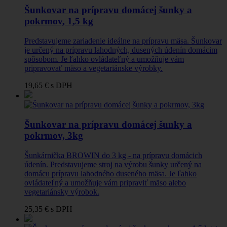
Šunkovar na prípravu domácej šunky a
pokrmov, 1,5 kg
Predstavujeme zariadenie ideálne na prípravu mäsa. Šunkovar
je určený na prípravu lahodných, dusených údenín domácim
spôsobom. Je ľahko ovládateľný a umožňuje vám
pripravovať mäso a vegetariánske výrobky.
19,65 €
s DPH
Šunkovar na prípravu domácej šunky a
pokrmov, 3kg
Šunkárnička BROWIN do 3 kg - na prípravu domácich
údenín. Predstavujeme stroj na výrobu šunky určený na
domácu prípravu lahodného duseného mäsa. Je ľahko
ovládateľný a umožňuje vám pripraviť mäso alebo
vegetariánsky výrobok.
25,35 €
s DPH