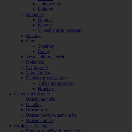
Jednorazové
Látkové
Rukavice
Gumené
Kovové
Vlnené a proti porezaniu
Rukávy
Obuv
Topánky
Čizmy
Vesty, mikiny, košele
Nohavice
Čiapky,šilty
Vtipné tričká
Darčeky pre mäsiarov
Tričká pre mäsiarov
Hrnčeky
Ostrenie a brúsenie
Brúsky na nože
Ocieľky
Brúsne stroje
Brúsne pasty, kamene, pásy
Brúsne kotúče
Stroje a zariadenia
Plničky, narážky, klipsovačky