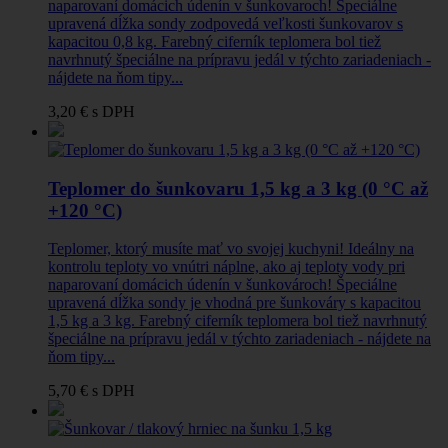
naparovaní domácich údenín v šunkovaroch! Špeciálne
upravená dĺžka sondy zodpovedá veľkosti šunkovarov s
kapacitou 0,8 kg. Farebný ciferník teplomera bol tiež
navrhnutý špeciálne na prípravu jedál v týchto zariadeniach -
nájdete na ňom tipy...
3,20 €
s DPH
Teplomer do šunkovaru 1,5 kg a 3 kg (0 °C až
+120 °C)
Teplomer, ktorý musíte mať vo svojej kuchyni! Ideálny na
kontrolu teploty vo vnútri náplne, ako aj teploty vody pri
naparovaní domácich údenín v šunkovároch! Špeciálne
upravená dĺžka sondy je vhodná pre šunkováry s kapacitou
1,5 kg a 3 kg. Farebný ciferník teplomera bol tiež navrhnutý
špeciálne na prípravu jedál v týchto zariadeniach - nájdete na
ňom tipy...
5,70 €
s DPH