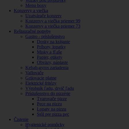
Vozíky pod prepravky
Menu boxy
Konzervy a viečka
Uzatvárače konzerv
Konzervy a viečka priemer 99
Konzervy a viečka priemer 73
Reštauračné potreby
Gastro - príslušenstvo
Dosky na krájanie
Príbory, lopatky
Misky a fľaše
Papier, etikety
Obväzy, náplaste
Kebab-gyros zariadenia
Vaflovače
Grilovacie platne
Elektrické fritézy
Výrobník ľadu, drvič ľadu
Príslušenstvo do pizzérie
Tvarovače pizze
Pece na pizzu
Lopaty na pizzu
Stôl pre pizza pec
Čistenie
Hygienické pomôcky