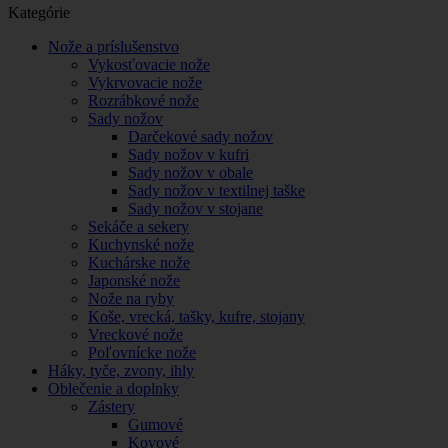
Kategórie
Nože a príslušenstvo
Vykosťovacie nože
Vykrvovacie nože
Rozrábkové nože
Sady nožov
Darčekové sady nožov
Sady nožov v kufri
Sady nožov v obale
Sady nožov v textilnej taške
Sady nožov v stojane
Sekáče a sekery
Kuchynské nože
Kuchárske nože
Japonské nože
Nože na ryby
Koše, vrecká, tašky, kufre, stojany
Vreckové nože
Poľovnícke nože
Háky, tyče, zvony, ihly
Oblečenie a doplnky
Zástery
Gumové
Kovové