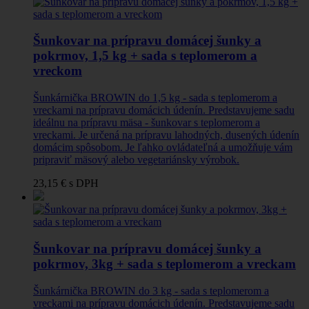
Šunkovar na prípravu domácej šunky a
pokrmov, 1,5 kg + sada s teplomerom a
vreckom
Šunkárnička BROWIN do 1,5 kg - sada s teplomerom a
vreckami na prípravu domácich údenín. Predstavujeme sadu
ideálnu na prípravu mäsa - šunkovar s teplomerom a
vreckami. Je určená na prípravu lahodných, dusených údenín
domácim spôsobom. Je ľahko ovládateľná a umožňuje vám
pripraviť mäsový alebo vegetariánsky výrobok.
23,15 €
s DPH
Šunkovar na prípravu domácej šunky a
pokrmov, 3kg + sada s teplomerom a vreckam
Šunkárnička BROWIN do 3 kg - sada s teplomerom a
vreckami na prípravu domácich údenín. Predstavujeme sadu