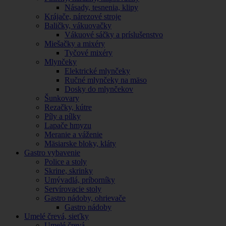
Násady, tesnenia, klipy
Krájače, nárezové stroje
Baličky, vákuovačky
Vákuové sáčky a príslušenstvo
Miešačky a mixéry
Tyčové mixéry
Mlynčeky
Elektrické mlynčeky
Ručné mlynčeky na mäso
Dosky do mlynčekov
Šunkovary
Rezačky, kútre
Píly a pílky
Lapače hmyzu
Meranie a váženie
Mäsiarske bloky, kláty
Gastro vybavenie
Police a stoly
Skrine, skrinky
Umývadlá, príborníky
Servírovacie stoly
Gastro nádoby, ohrievače
Gastro nádoby
Umelé črevá, sieťky
Umelé črevá