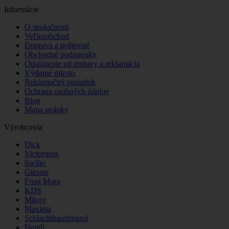
Informácie
O spoločnosti
Veľkoobchod
Doprava a poštovné
Obchodné podmienky
Odstúpenie od zmluvy a reklamácia
Výdajné miesto
Reklamačný poriadok
Ochrana osobných údajov
Blog
Mapa stránky
Výrobcovia
Dick
Victorinox
Swibo
Giesser
Frost Mora
KDS
Mikov
Maxima
Schlachthausfreund
Hendi