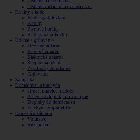
Čistenie a dezinfekcia
Čistenie zariadení a príslušenstva
Kotliny a kotle
Kotle s pokrievkou
Kotliny
Plynové horáky
Kotlíky na polievku
Údenie a grilovanie
Drevené udiarne
Kovové udiarne
Elektrické udiarne
Štiepka na údenie
Zásobníky do udiarne
Grilovanie
Zabíjačka
Domácnosť a kuchyňa
Hrnce, panvice, nádoby
Pečenie a doplnky do kuchyne
Doplnky do domácnosti
Kuchynské spotrebiče
Remeslá a záhrada
Vinárstvo
Rezbárstvo