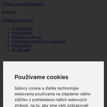
Kategórie
Kategórie
O spoločnosti
Veľkoobchod
Doprava a poštovné
Odstúpenie od zmluvy a reklamácia
Mapa stránky
Napíšte nám
Vitajte,
prihláste sa
Používame cookies
Položiek
0
ks
ks
0
Spolu
Súbory cookie a ďalšie technológie
Objednať
sledovania používame na zlepšenie vášho
Účet
zážitku z prehliadania našich webových
Košík
stránok, na to, aby sme vám zobrazovali