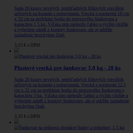
Sada 20 kusov pevných, priehľadných fóliových vrecúšok
určených na kontakt s potravinami. Vrecká s rozmermi 18 cm
x 32 cm sa perfektne hodia do nerezového šunkovaru s
kapacitou 1,5 kg. Vďaka nim nielenže ľahko a rýchlo vložíte
a vyberiete náplň z komory šunkovaru, ale aj udržíte
zariadenie bezchybne čisté.
3,15 €
s DPH
Plastové vrecká pre šunkovar 3,0 kg - 20 ks
Sada 20 kusov pevných, priehľadných fóliových vrecúšok
určených na kontakt s potravinami. Vrecká s rozmermi 22,5
cm x 32 cm sa perfektne hodia do nerezového šunkovaru s
kapacitou 3 kg. Vďaka nim nielenže ľahko a rýchlo vložíte a
vyberiete náplň z komory šunkovaru, ale aj udržíte zariadenie
bezchybne čisté.
3,35 €
s DPH