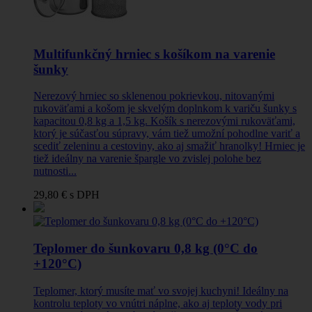
Multifunkčný hrniec s košíkom na varenie
šunky
Nerezový hrniec so sklenenou pokrievkou, nitovanými
rukoväťami a košom je skvelým doplnkom k variču šunky s
kapacitou 0,8 kg a 1,5 kg. Košík s nerezovými rukoväťami,
ktorý je súčasťou súpravy, vám tiež umožní pohodlne variť a
scediť zeleninu a cestoviny, ako aj smažiť hranolky! Hrniec je
tiež ideálny na varenie špargle vo zvislej polohe bez
nutnosti...
29,80 €
s DPH
Teplomer do šunkovaru 0,8 kg (0°C do
+120°C)
Teplomer, ktorý musíte mať vo svojej kuchyni! Ideálny na
kontrolu teploty vo vnútri náplne, ako aj teploty vody pri