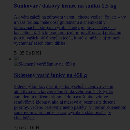
Šunkovar / tlakový hrniec na šunku 1,5 kg
Ak vám záleží na zdravom varení, chcete vedieť, čo jete – vy
a vaša rodina, máte dosť glutamanu a chemikálií v
potravinách – stroj na výrobu šunky je pre vás! Verzia s
kapacitou až 1,5 kg vám umožní pripraviť naozaj poriadnu
porciu vašich obľúbených jedál, ktoré si môžete aj zmraziť a
vychutnať si ich chuť dlhšie!
54,35 €
s DPH
Sklenený varič šunky na 450 g
Sklenený šunkový varič je dômyselná a cenovo veľmi
atraktívna verzia typického šunkového variča. S týmto
zariadením môžete pripraviť domácu šunku, zdravé
sendvičové klobásy, ako aj mäsové aj bezmäsité dusené
pokrmy, večere, cestoviny alebo paštéty. V našom sklenenom
šunkovom variči môžete svoj výrobok skladovať aj v
chladničke.
7,65 €
s DPH