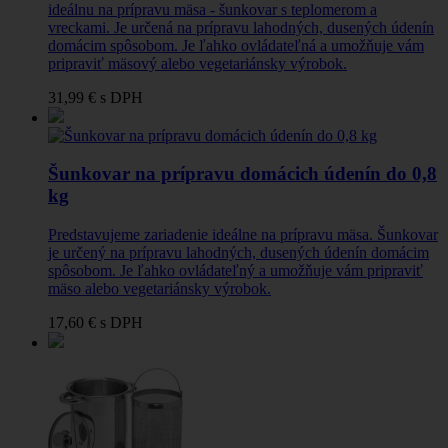
ideálnu na prípravu mäsa - šunkovar s teplomerom a
vreckami. Je určená na prípravu lahodných, dusených údenín
domácim spôsobom. Je ľahko ovládateľná a umožňuje vám
pripraviť mäsový alebo vegetariánsky výrobok.
31,99 €
s DPH
Šunkovar na prípravu domácich údenín do 0,8
kg
Predstavujeme zariadenie ideálne na prípravu mäsa. Šunkovar
je určený na prípravu lahodných, dusených údenín domácim
spôsobom. Je ľahko ovládateľný a umožňuje vám pripraviť
mäso alebo vegetariánsky výrobok.
17,60 €
s DPH