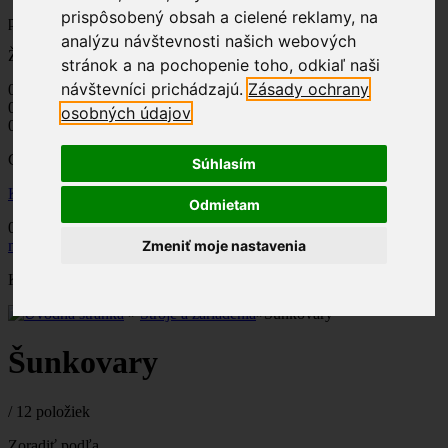
prispôsobený obsah a cielené reklamy, na
produkt
(prázdne)
analýzu návštevnosti našich webových
Žiadne produkty
stránok a na pochopenie toho, odkiaľ naši
návštevníci prichádzajú.
Zásady ochrany
0,00 €
Poštovné
0,00 €
DPH
osobných údajov
0,00 €
Ceny s DPH
Súhlasím
Košík
Pokladňa
Odmietam
0,00 €
masiarske-potreby.sk
»
Stroje a zariadenia
»
Šunkovary
Zmeniť moje nastavenia
Kategórie
»
Stroje a zariadenia
»
Šunkovary
Šunkovary
/
12 položiek
Zoradiť podľa