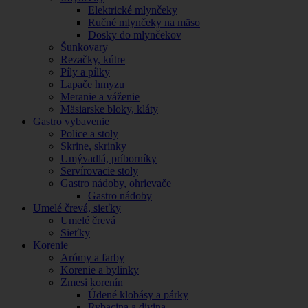
Elektrické mlynčeky
Ručné mlynčeky na mäso
Dosky do mlynčekov
Šunkovary
Rezačky, kútre
Píly a pílky
Lapače hmyzu
Meranie a váženie
Mäsiarske bloky, kláty
Gastro vybavenie
Police a stoly
Skrine, skrinky
Umývadlá, príborníky
Servírovacie stoly
Gastro nádoby, ohrievače
Gastro nádoby
Umelé črevá, sieťky
Umelé črevá
Sieťky
Korenie
Arómy a farby
Korenie a bylinky
Zmesi korenín
Údené klobásy a párky
Rybacina a divina