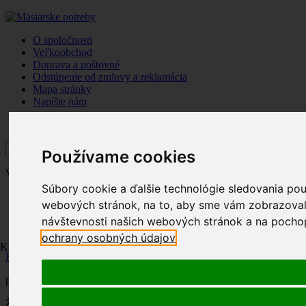
O spoločnosti
Veľkoobchod
Doprava a poštovné
Odstúpenie od zmluvy a reklamácia
Mapa stránky
Napíšte nám
Používame cookies
Vitajte,
prihláste sa
Súbory cookie a ďalšie technológie sledovania pou
Položiek
0
ks
ks
0
webových stránok, na to, aby sme vám zobrazovali
Spolu
návštevnosti našich webových stránok a na pochope
Objednať
Kategórie
Účet
ochrany osobných údajov
Kategórie
Košík
produkt
(prázdne)
Žiadne produkty