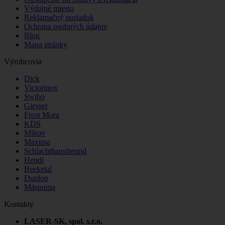
Výdajné miesto
Reklamačný poriadok
Ochrana osobných údajov
Blog
Mapa stránky
Výrobcovia
Dick
Victorinox
Swibo
Giesser
Frost Mora
KDS
Mikov
Maxima
Schlachthausfreund
Hendi
Beeketal
Dunlop
Mäspoma
Kontakty
LASER-SK, spol. s.r.o.