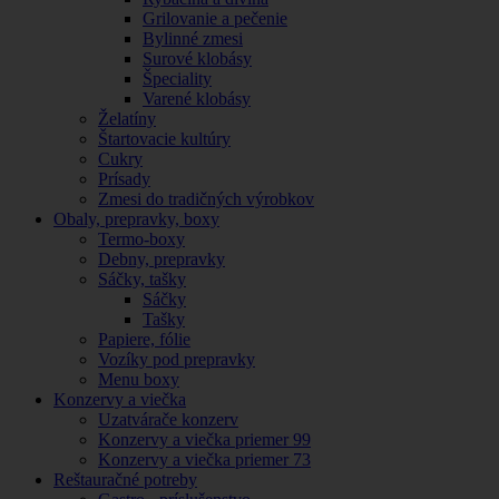
Grilovanie a pečenie
Bylinné zmesi
Surové klobásy
Špeciality
Varené klobásy
Želatíny
Štartovacie kultúry
Cukry
Prísady
Zmesi do tradičných výrobkov
Obaly, prepravky, boxy
Termo-boxy
Debny, prepravky
Sáčky, tašky
Sáčky
Tašky
Papiere, fólie
Vozíky pod prepravky
Menu boxy
Konzervy a viečka
Uzatvárače konzerv
Konzervy a viečka priemer 99
Konzervy a viečka priemer 73
Reštauračné potreby