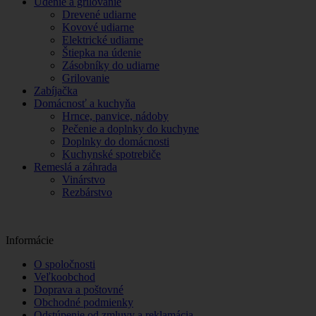
Údenie a grilovanie
Drevené udiarne
Kovové udiarne
Elektrické udiarne
Štiepka na údenie
Zásobníky do udiarne
Grilovanie
Zabíjačka
Domácnosť a kuchyňa
Hrnce, panvice, nádoby
Pečenie a doplnky do kuchyne
Doplnky do domácnosti
Kuchynské spotrebiče
Remeslá a záhrada
Vinárstvo
Rezbárstvo
Informácie
O spoločnosti
Veľkoobchod
Doprava a poštovné
Obchodné podmienky
Odstúpenie od zmluvy a reklamácia