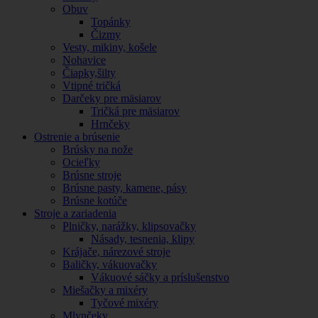
Obuv
Topánky
Čizmy
Vesty, mikiny, košele
Nohavice
Čiapky,šilty
Vtipné tričká
Darčeky pre mäsiarov
Tričká pre mäsiarov
Hrnčeky
Ostrenie a brúsenie
Brúsky na nože
Ocieľky
Brúsne stroje
Brúsne pasty, kamene, pásy
Brúsne kotúče
Stroje a zariadenia
Plničky, narážky, klipsovačky
Násady, tesnenia, klipy
Krájače, nárezové stroje
Baličky, vákuovačky
Vákuové sáčky a príslušenstvo
Miešačky a mixéry
Tyčové mixéry
Mlynčeky