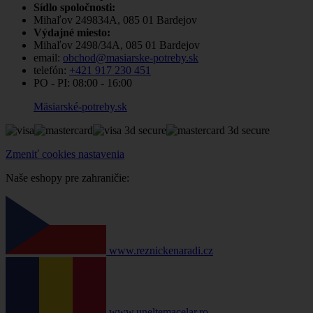
Sídlo spoločnosti:
Mihaľov 249834A, 085 01 Bardejov
Výdajné miesto:
Mihaľov 2498/34A, 085 01 Bardejov
email:
obchod@masiarske-potreby.sk
telefón:
+421 917 230 451
PO - PI:
08:00 - 16:00
Mäsiarské-potreby.sk
Zmeniť cookies nastavenia
Naše eshopy pre zahraničie:
www.reznickenaradi.cz
www.uneltemacelar.ro