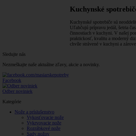
Kuchynské spotrebič
Kuchynské spotrebiče sú neoddeli
Uľahčujú prípravu jedál, šetria ča
činnostiach v kuchyni. V našej po
praktickosť, kvalitu a moderný diza
chvíle strávené v kuchyni a zárov
Sledujte nás
Nezmeškajte naše aktuálne zľavy, akcie a novinky.
Facebook
Odber noviniek
Kategórie
Nože a príslušenstvo
Vykosťovacie nože
Vykrvovacie nože
Rozrábkové nože
Sady nožov