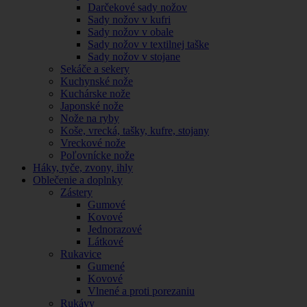
Darčekové sady nožov
Sady nožov v kufri
Sady nožov v obale
Sady nožov v textilnej taške
Sady nožov v stojane
Sekáče a sekery
Kuchynské nože
Kuchárske nože
Japonské nože
Nože na ryby
Koše, vrecká, tašky, kufre, stojany
Vreckové nože
Poľovnícke nože
Háky, tyče, zvony, ihly
Oblečenie a doplnky
Zástery
Gumové
Kovové
Jednorazové
Látkové
Rukavice
Gumené
Kovové
Vlnené a proti porezaniu
Rukávy