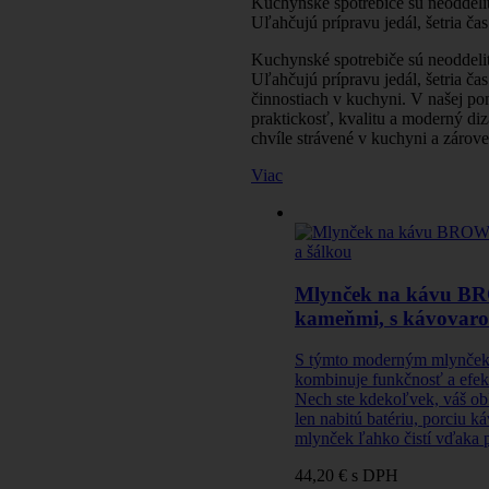
Kuchynské spotrebiče sú neoddeli
Uľahčujú prípravu jedál, šetria čas 
Kuchynské spotrebiče sú neoddeli
Uľahčujú prípravu jedál, šetria ča
činnostiach v kuchyni. V našej po
praktickosť, kvalitu a moderný diza
chvíle strávené v kuchyni a zárov
Viac
Mlynček na kávu BRO
kameňmi, s kávovaro
S týmto moderným mlynček
kombinuje funkčnosť a efekt
Nech ste kdekoľvek, váš ob
len nabitú batériu, porciu k
mlynček ľahko čistí vďaka pr
44,20 €
s DPH