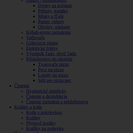
Gastro - príslušenstvo
Dosky na krájanie
Príbory, lopatky
Misky a fľaše
Papier, etikety
Obväzy, náplaste
Kebab-gyros zariadenia
Vaflovače
Grilovacie platne
Elektrické fritézy
Výrobník ľadu, drvič ľadu
Príslušenstvo do pizzérie
Tvarovače pizze
Pece na pizzu
Lopaty na pizzu
Stôl pre pizza pec
Čistenie
Hygienické pomôcky
Čistenie a dezinfekcia
Čistenie zariadení a príslušenstva
Kotliny a kotle
Kotle s pokrievkou
Kotliny
Plynové horáky
Kotlíky na polievku