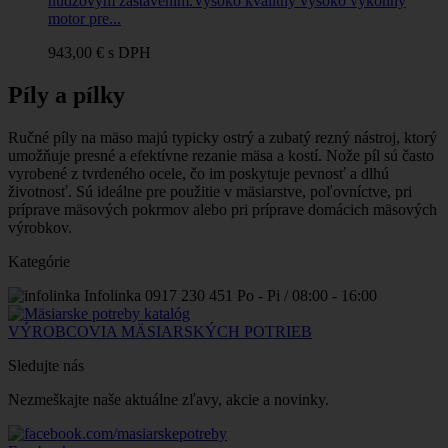
núdzovým zastavením.Vysoko kvalitný vysoko výkonný
motor pre...
943,00 €
s DPH
Píly a pílky
Ručné píly na mäso majú typicky ostrý a zubatý rezný nástroj, ktorý
umožňuje presné a efektívne rezanie mäsa a kostí. Nože píl sú často
vyrobené z tvrdeného ocele, čo im poskytuje pevnosť a dlhú
životnosť.
Sú ideálne pre použitie v mäsiarstve, poľovníctve, pri
príprave mäsových pokrmov alebo pri príprave domácich mäsových
výrobkov.
Kategórie
Infolinka
0917 230 451
Po - Pi / 08:00 - 16:00
VÝROBCOVIA MÄSIARSKÝCH POTRIEB
Sledujte nás
Nezmeškajte naše aktuálne zľavy, akcie a novinky.