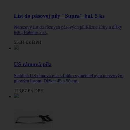
List do pásovej píly "Supra" bal. 5 ks
Nerezový list do rôznych pásových píl.Rôzne šírky a dĺžky
listu. Balenie 5 ks.
55,34 €
s DPH
US rámová píla
Stabilná US rámová píla s ľahko vymeniteľným nerezovým
pílovým listom. Dĺžka: 45 a 50 cm.
123,87 €
s DPH