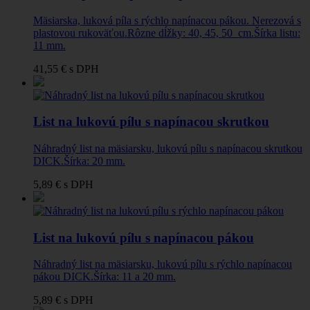
Mäsiarska, luková píla s rýchlo napínacou pákou. Nerezová s
plastovou rukoväťou.Rôzne dĺžky: 40, 45, 50 cm.Šírka listu:
11 mm.
41,55 €
s DPH
List na lukovú pílu s napínacou skrutkou
Náhradný list na mäsiarsku, lukovú pílu s napínacou skrutkou
DICK.Šírka: 20 mm.
5,89 €
s DPH
List na lukovú pílu s napínacou pákou
Náhradný list na mäsiarsku, lukovú pílu s rýchlo napínacou
pákou DICK.Šírka: 11 a 20 mm.
5,89 €
s DPH