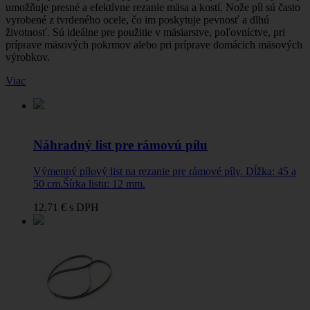
umožňuje presné a efektívne rezanie mäsa a kostí. Nože píl sú často
vyrobené z tvrdeného ocele, čo im poskytuje pevnosť a dlhú
životnosť.
Sú ideálne pre použitie v mäsiarstve, poľovníctve, pri
príprave mäsových pokrmov alebo pri príprave domácich mäsových
výrobkov.
Viac
Náhradný list pre rámovú pílu
Výmenný pílový list na rezanie pre rámové píly. Dĺžka: 45 a
50 cm.Šírka listu: 12 mm.
12,71 €
s DPH