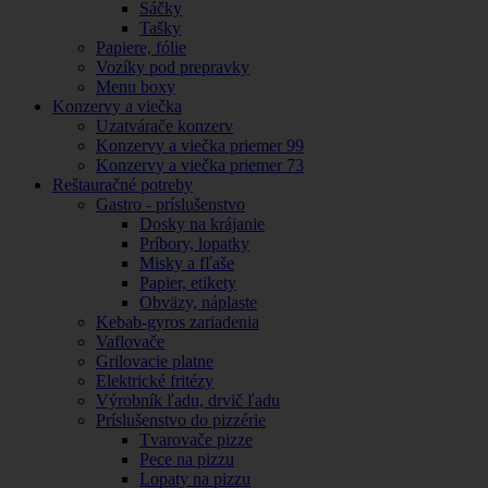
Sáčky
Tašky
Papiere, fólie
Vozíky pod prepravky
Menu boxy
Konzervy a viečka
Uzatvárače konzerv
Konzervy a viečka priemer 99
Konzervy a viečka priemer 73
Reštauračné potreby
Gastro - príslušenstvo
Dosky na krájanie
Príbory, lopatky
Misky a fľaše
Papier, etikety
Obväzy, náplaste
Kebab-gyros zariadenia
Vaflovače
Grilovacie platne
Elektrické fritézy
Výrobník ľadu, drvič ľadu
Príslušenstvo do pizzérie
Tvarovače pizze
Pece na pizzu
Lopaty na pizzu