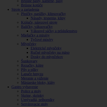
Brúsne pasty, kamene, pásy
Brúsne kotúče
Stroje a zariadenia
Plničky, narážky, klipsovačky
Násady, tesnenia, klipy
Krájače, nárezové stroje
Baličky, vákuovačky
Vákuové sáčky a príslušenstvo
Miešačky a mixéry
Tyčové mixéry
Mlynčeky
Elektrické mlynčeky
Ručné mlynčeky na mäso
Dosky do mlynčekov
Šunkovary
Rezačky, kútre
Píly a pílky
Lapače hmyzu
Meranie a váženie
Mäsiarske bloky, kláty
Gastro vybavenie
Police a stoly
Skrine, skrinky
Umývadlá, príborníky
Servírovacie stoly