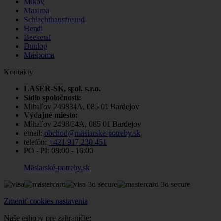
Mikov
Maxima
Schlachthausfreund
Hendi
Beeketal
Dunlop
Mäspoma
Kontakty
LASER-SK, spol. s.r.o.
Sídlo spoločnosti:
Mihaľov 249834A, 085 01 Bardejov
Výdajné miesto:
Mihaľov 2498/34A, 085 01 Bardejov
email:
obchod@masiarske-potreby.sk
telefón:
+421 917 230 451
PO - PI:
08:00 - 16:00
Mäsiarské-potreby.sk
Zmeniť cookies nastavenia
Naše eshopy pre zahraničie: