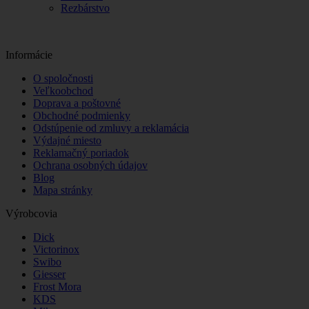
Rezbárstvo
Informácie
O spoločnosti
Veľkoobchod
Doprava a poštovné
Obchodné podmienky
Odstúpenie od zmluvy a reklamácia
Výdajné miesto
Reklamačný poriadok
Ochrana osobných údajov
Blog
Mapa stránky
Výrobcovia
Dick
Victorinox
Swibo
Giesser
Frost Mora
KDS