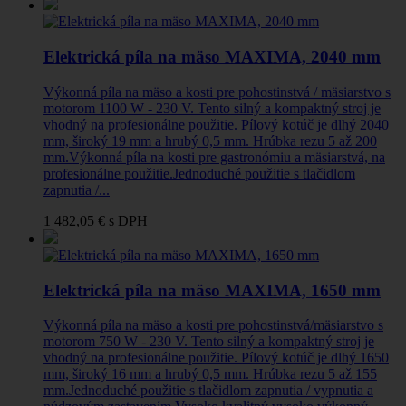
Elektrická píla na mäso MAXIMA, 2040 mm
Výkonná píla na mäso a kosti pre pohostinstvá / mäsiarstvo s
motorom 1100 W - 230 V. Tento silný a kompaktný stroj je
vhodný na profesionálne použitie. Pílový kotúč je dlhý 2040
mm, široký 19 mm a hrubý 0,5 mm. Hrúbka rezu 5 až 200
mm.Výkonná píla na kosti pre gastronómiu a mäsiarstvá, na
profesionálne použitie.Jednoduché použitie s tlačidlom
zapnutia /...
1 482,05 €
s DPH
Elektrická píla na mäso MAXIMA, 1650 mm
Výkonná píla na mäso a kosti pre pohostinstvá/mäsiarstvo s
motorom 750 W - 230 V. Tento silný a kompaktný stroj je
vhodný na profesionálne použitie. Pílový kotúč je dlhý 1650
mm, široký 16 mm a hrubý 0,5 mm. Hrúbka rezu 5 až 155
mm.Jednoduché použitie s tlačidlom zapnutia / vypnutia a