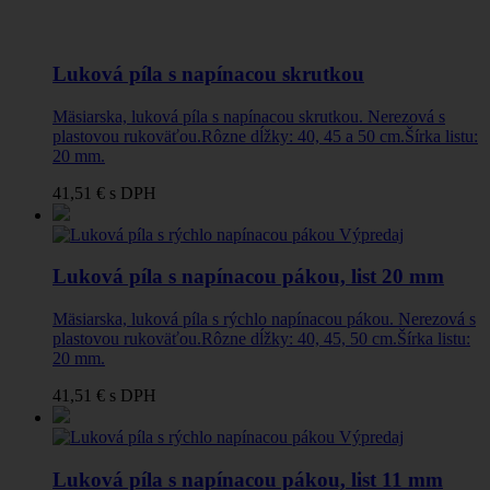
Luková píla s napínacou skrutkou
Mäsiarska, luková píla s napínacou skrutkou. Nerezová s
plastovou rukoväťou.Rôzne dĺžky: 40, 45 a 50 cm.Šírka listu:
20 mm.
41,51 €
s DPH
Výpredaj
Luková píla s napínacou pákou, list 20 mm
Mäsiarska, luková píla s rýchlo napínacou pákou. Nerezová s
plastovou rukoväťou.Rôzne dĺžky: 40, 45, 50 cm.Šírka listu:
20 mm.
41,51 €
s DPH
Výpredaj
Luková píla s napínacou pákou, list 11 mm