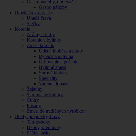
Gastro nádoby, ohrievače
Gastro nádoby
Umelé črevá, sieťky
Umelé črevá
Sieťky
Korenie
Arómy a farby
Korenie a bylinky
Zmesi korenín
Údené klobásy a párky
Rybacina a divina
Grilovanie a pečenie
Bylinné zmesi
Surové klobásy
Špeciality
Varené klobásy
Želatíny
Štartovacie kultúry
Cukry
Prísady
Zmesi do tradičných výrobkov
Obaly, prepravky, boxy
Termo-boxy
Debny, prepravky
Sáčky, tašky