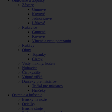
Oblečenie a doplnky
Zástery
Gumové
Kovové
Jednorazové
Látkové
Rukavice
Gumené
Kovové
Vlnené a proti porezaniu
Rukávy
Obuv
Topánky
Čizmy
Vesty, mikiny, košele
Nohavice
Čiapky,šilty
Vtipné tričká
Darčeky pre mäsiarov
Tričká pre mäsiarov
Hrnčeky
Ostrenie a brúsenie
Brúsky na nože
Ocieľky
Brúsne stroje