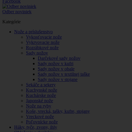
Facebook
Odber noviniek
Kategórie
Nože a príslušenstvo
Vykosťovacie nože
Vykrvovacie nože
Rozrábkové nože
Sady nožov
Darčekové sady nožov
Sady nožov v kufri
Sady nožov v obale
Sady nožov v textilnej taške
Sady nožov v stojane
Sekáče a sekery
Kuchynské nože
Kuchárske nože
Japonské nože
Nože na ryby
Koše, vrecká, tašky, kufre, stojany
Vreckové nože
Poľovnícke nože
Háky, tyče, zvony, ihly