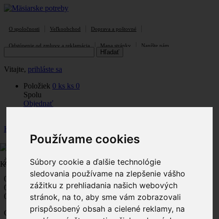
O spoločnosti
Veľkoobchod
Doprava a poštovné
Odstúpenie od zmluvy a reklamácia
Mapa stránky
Napíšte nám
Vitajte,
prihláste sa
Položiek
0
ks
ks
0
Spolu
Objednať
Účet
Košík
Používame cookies
produkt
(prázdne)
Kategórie
Súbory cookie a ďalšie technológie
Žiadne produkty
Kategórie
sledovania používame na zlepšenie vášho
0,00 €
Poštovné
zážitku z prehliadania našich webových
0,00 €
DPH
stránok, na to, aby sme vám zobrazovali
0,00 €
prispôsobený obsah a cielené reklamy, na
Ceny s DPH