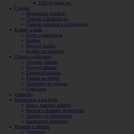
Stôl pre pizza pec
Čistenie
Hygienické pomôcky
Čistenie a dezinfekcia
Čistenie zariadení a príslušenstva
Kotliny a kotle
Kotle s pokrievkou
Kotliny
Plynové horáky
Kotlíky na polievku
Údenie a grilovanie
Drevené udiarne
Kovové udiarne
Elektrické udiarne
Štiepka na údenie
Zásobníky do udiarne
Grilovanie
Zabíjačka
Domácnosť a kuchyňa
Hrnce, panvice, nádoby
Pečenie a doplnky do kuchyne
Doplnky do domácnosti
Kuchynské spotrebiče
Remeslá a záhrada
Vinárstvo