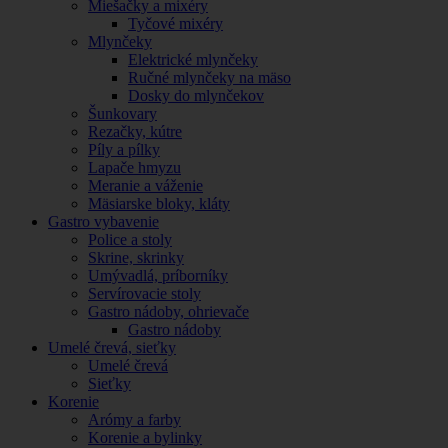
Miešačky a mixéry
Tyčové mixéry
Mlynčeky
Elektrické mlynčeky
Ručné mlynčeky na mäso
Dosky do mlynčekov
Šunkovary
Rezačky, kútre
Píly a pílky
Lapače hmyzu
Meranie a váženie
Mäsiarske bloky, kláty
Gastro vybavenie
Police a stoly
Skrine, skrinky
Umývadlá, príborníky
Servírovacie stoly
Gastro nádoby, ohrievače
Gastro nádoby
Umelé črevá, sieťky
Umelé črevá
Sieťky
Korenie
Arómy a farby
Korenie a bylinky