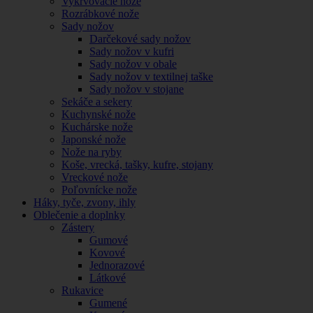
Vykrvovacie nože
Rozrábkové nože
Sady nožov
Darčekové sady nožov
Sady nožov v kufri
Sady nožov v obale
Sady nožov v textilnej taške
Sady nožov v stojane
Sekáče a sekery
Kuchynské nože
Kuchárske nože
Japonské nože
Nože na ryby
Koše, vrecká, tašky, kufre, stojany
Vreckové nože
Poľovnícke nože
Háky, tyče, zvony, ihly
Oblečenie a doplnky
Zástery
Gumové
Kovové
Jednorazové
Látkové
Rukavice
Gumené