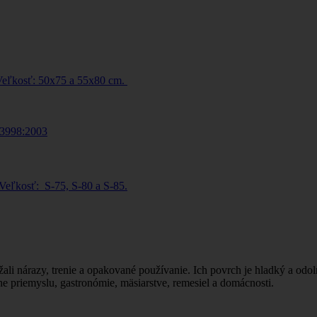
eľkosť: 50x75 a 55x80 cm.
eľkosť: S-75, S-80 a S-85.
li nárazy, trenie a opakované používanie. Ich povrch je hladký a odol
ne priemyslu, gastronómie, mäsiarstve, remesiel a domácnosti.