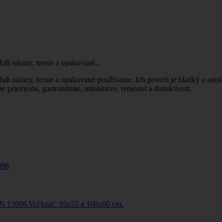
li nárazy, trenie a opakované...
li nárazy, trenie a opakované používanie. Ich povrch je hladký a odol
ne priemyslu, gastronómie, mäsiarstve, remesiel a domácnosti.
N 13998.Veľkosť: 95x55 a 100x60 cm.