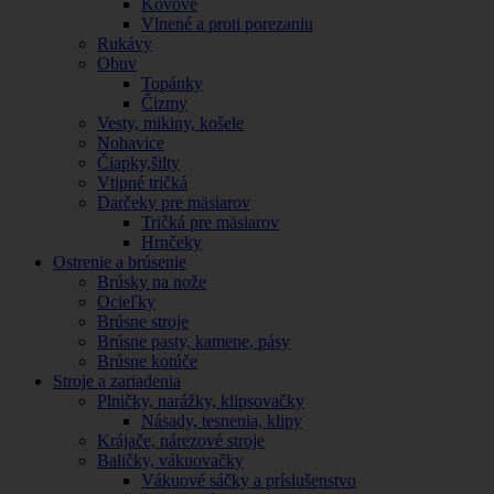
Kovové
Vlnené a proti porezaniu
Rukávy
Obuv
Topánky
Čizmy
Vesty, mikiny, košele
Nohavice
Čiapky,šilty
Vtipné tričká
Darčeky pre mäsiarov
Tričká pre mäsiarov
Hrnčeky
Ostrenie a brúsenie
Brúsky na nože
Ocieľky
Brúsne stroje
Brúsne pasty, kamene, pásy
Brúsne kotúče
Stroje a zariadenia
Plničky, narážky, klipsovačky
Násady, tesnenia, klipy
Krájače, nárezové stroje
Baličky, vákuovačky
Vákuové sáčky a príslušenstvo