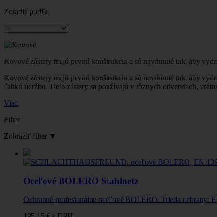
Zoradiť podľa
Kovové zástery majú pevnú konštrukciu a sú navrhnuté tak, aby vydrža
Kovové zástery majú pevnú konštrukciu a sú navrhnuté tak, aby vydrža
ľahkú údržbu.
Tieto zástery sa používajú v rôznych odvetviach, vráta
Viac
Filter
Zobraziť filter
▼
Oceľové BOLERO Stahlnetz
Ochranné profesionálne oceľové BOLERO. Trieda ochrany: E
195,15 €
s DPH