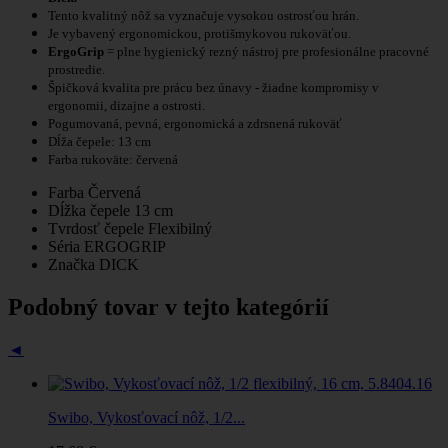
Tento kvalitný nôž sa vyznačuje vysokou ostrosťou hrán.
Je vybavený ergonomickou, protišmykovou rukoväťou.
ErgoGrip
= plne hygienický rezný nástroj pre profesionálne pracovné
prostredie.
Špičková kvalita pre prácu bez únavy - žiadne kompromisy v
ergonomii, dizajne a ostrosti.
Pogumovaná, pevná, ergonomická a zdrsnená rukoväť
Dĺža čepele: 13 cm
Farba rukoväte: červená
Farba
Červená
Dĺžka čepele
13 cm
Tvrdosť čepele
Flexibilný
Séria
ERGOGRIP
Značka
DICK
Podobný tovar v tejto kategórií
◄
Swibo, Vykosťovací nôž, 1/2...