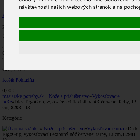
Účet
návštevnosti našich webových stránok a na pochope
Košík
produkt
(prázdne)
Žiadne produkty
0,00 €
Poštovné
0,00 €
DPH
0,00 €
Ceny s DPH
Košík
Pokladňa
0,00 €
masiarske-potreby.sk
»
Nože a príslušenstvo
»
Vykosťovacie
nože
»
Dick ErgoGrip, vykosťovací flexibilný nôž červenej farby, 13
cm, 82981-13
Kategórie
»
Nože a príslušenstvo
»
Vykosťovacie nože
»
Dick
ErgoGrip, vykosťovací flexibilný nôž červenej farby, 13 cm, 82981-
13