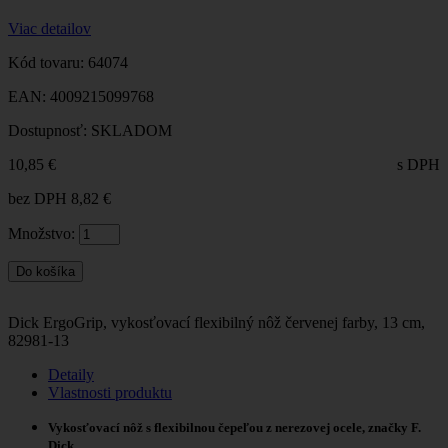
Viac detailov
Kód tovaru:
64074
EAN:
4009215099768
Dostupnosť:
SKLADOM
10,85 €
s DPH
bez DPH
8,82 €
Množstvo:
Dick ErgoGrip, vykosťovací flexibilný nôž červenej farby, 13 cm,
82981-13
Detaily
Vlastnosti produktu
Vykosťovací nôž s flexibilnou čepeľou z nerezovej ocele, značky F.
Dick.