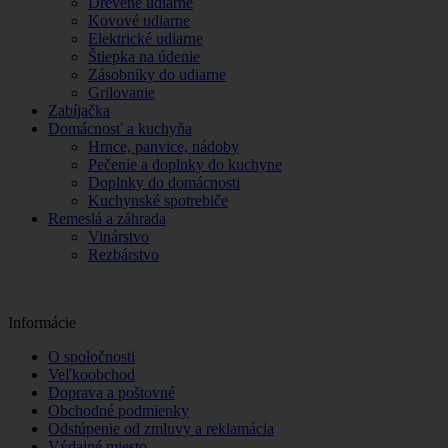
Drevené udiarne
Kovové udiarne
Elektrické udiarne
Štiepka na údenie
Zásobníky do udiarne
Grilovanie
Zabíjačka
Domácnosť a kuchyňa
Hrnce, panvice, nádoby
Pečenie a doplnky do kuchyne
Doplnky do domácnosti
Kuchynské spotrebiče
Remeslá a záhrada
Vinárstvo
Rezbárstvo
Informácie
O spoločnosti
Veľkoobchod
Doprava a poštovné
Obchodné podmienky
Odstúpenie od zmluvy a reklamácia
Výdajné miesto