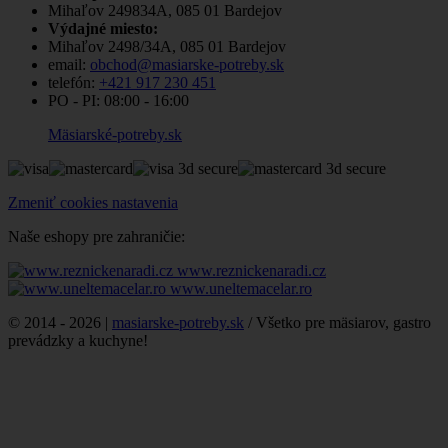
Mihaľov 249834A, 085 01 Bardejov
Výdajné miesto:
Mihaľov 2498/34A, 085 01 Bardejov
email:
obchod@masiarske-potreby.sk
telefón:
+421 917 230 451
PO - PI:
08:00 - 16:00
Mäsiarské-potreby.sk
Zmeniť cookies nastavenia
Naše eshopy pre zahraničie:
www.reznickenaradi.cz
www.uneltemacelar.ro
© 2014 - 2026 |
masiarske-potreby.sk
/ Všetko pre mäsiarov, gastro
prevádzky a kuchyne!