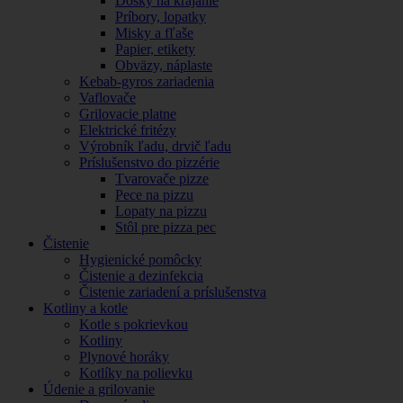
Dosky na krájanie
Príbory, lopatky
Misky a fľaše
Papier, etikety
Obväzy, náplaste
Kebab-gyros zariadenia
Vaflovače
Grilovacie platne
Elektrické fritézy
Výrobník ľadu, drvič ľadu
Príslušenstvo do pizzérie
Tvarovače pizze
Pece na pizzu
Lopaty na pizzu
Stôl pre pizza pec
Čistenie
Hygienické pomôcky
Čistenie a dezinfekcia
Čistenie zariadení a príslušenstva
Kotliny a kotle
Kotle s pokrievkou
Kotliny
Plynové horáky
Kotlíky na polievku
Údenie a grilovanie