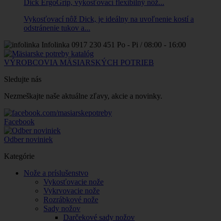
Dick ErgoGrip, vykosťovací flexibilný nôž...
Vykosťovací nôž Dick, je ideálny na uvoľnenie kostí a
odstránenie tukov a...
Infolinka
0917 230 451
Po - Pi / 08:00 - 16:00
VÝROBCOVIA MÄSIARSKÝCH POTRIEB
Sledujte nás
Nezmeškajte naše aktuálne zľavy, akcie a novinky.
Facebook
Odber noviniek
Kategórie
Nože a príslušenstvo
Vykosťovacie nože
Vykrvovacie nože
Rozrábkové nože
Sady nožov
Darčekové sady nožov