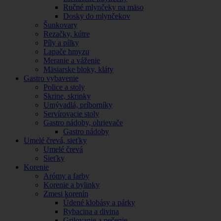
Ručné mlynčeky na mäso
Dosky do mlynčekov
Šunkovary
Rezačky, kútre
Píly a pílky
Lapače hmyzu
Meranie a váženie
Mäsiarske bloky, kláty
Gastro vybavenie
Police a stoly
Skrine, skrinky
Umývadlá, príborníky
Servírovacie stoly
Gastro nádoby, ohrievače
Gastro nádoby
Umelé črevá, sieťky
Umelé črevá
Sieťky
Korenie
Arómy a farby
Korenie a bylinky
Zmesi korenín
Údené klobásy a párky
Rybacina a divina
Grilovanie a pečenie