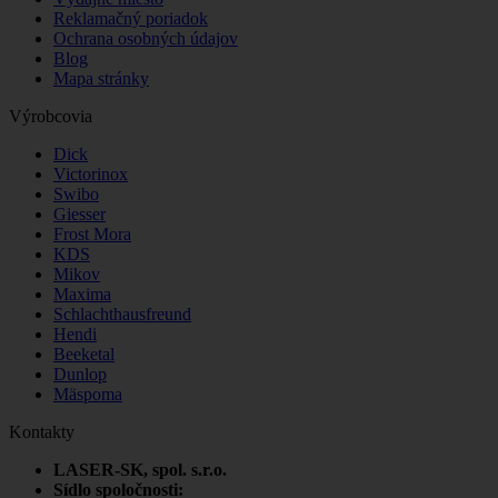
Reklamačný poriadok
Ochrana osobných údajov
Blog
Mapa stránky
Výrobcovia
Dick
Victorinox
Swibo
Giesser
Frost Mora
KDS
Mikov
Maxima
Schlachthausfreund
Hendi
Beeketal
Dunlop
Mäspoma
Kontakty
LASER-SK, spol. s.r.o.
Sídlo spoločnosti: