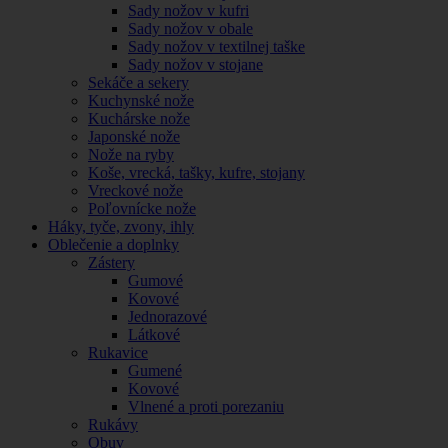
Sady nožov v kufri
Sady nožov v obale
Sady nožov v textilnej taške
Sady nožov v stojane
Sekáče a sekery
Kuchynské nože
Kuchárske nože
Japonské nože
Nože na ryby
Koše, vrecká, tašky, kufre, stojany
Vreckové nože
Poľovnícke nože
Háky, tyče, zvony, ihly
Oblečenie a doplnky
Zástery
Gumové
Kovové
Jednorazové
Látkové
Rukavice
Gumené
Kovové
Vlnené a proti porezaniu
Rukávy
Obuv