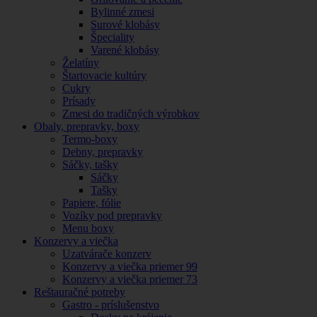
Bylinné zmesi
Surové klobásy
Špeciality
Varené klobásy
Želatíny
Štartovacie kultúry
Cukry
Prísady
Zmesi do tradičných výrobkov
Obaly, prepravky, boxy
Termo-boxy
Debny, prepravky
Sáčky, tašky
Sáčky
Tašky
Papiere, fólie
Vozíky pod prepravky
Menu boxy
Konzervy a viečka
Uzatvárače konzerv
Konzervy a viečka priemer 99
Konzervy a viečka priemer 73
Reštauračné potreby
Gastro - príslušenstvo