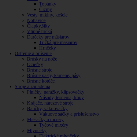
Topánky
Čizmy
Vesty, mikiny, košele
Nohavice
Čiapky,šilty
Vtipné tričká
Darčeky pre mäsiarov
Tričká pre mäsiarov
Hrnčeky
Ostrenie a brúsenie
Brúsky na nože
Ocieľky
Brúsne stroje
Brúsne pasty, kamene, pásy
Brúsne kotúče
Stroje a zariadenia
Plničky, narážky, klipsovačky
Násady, tesnenia, klipy
Krájače, nárezové stroje
Baličky, vákuovačky
Vákuové sáčky a príslušenstvo
Miešačky a mixéry
Tyčové mixéry
Mlynčeky
Elektrické mlynčeky