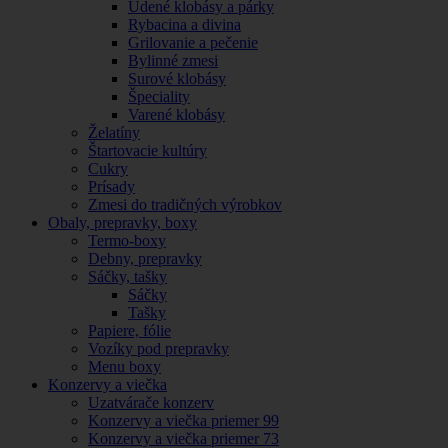
Údené klobásy a párky
Rybacina a divina
Grilovanie a pečenie
Bylinné zmesi
Surové klobásy
Špeciality
Varené klobásy
Želatíny
Štartovacie kultúry
Cukry
Prísady
Zmesi do tradičných výrobkov
Obaly, prepravky, boxy
Termo-boxy
Debny, prepravky
Sáčky, tašky
Sáčky
Tašky
Papiere, fólie
Vozíky pod prepravky
Menu boxy
Konzervy a viečka
Uzatvárače konzerv
Konzervy a viečka priemer 99
Konzervy a viečka priemer 73