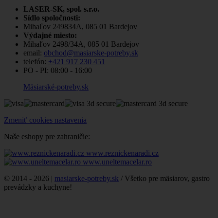
LASER-SK, spol. s.r.o.
Sídlo spoločnosti:
Mihaľov 249834A, 085 01 Bardejov
Výdajné miesto:
Mihaľov 2498/34A, 085 01 Bardejov
email:
obchod@masiarske-potreby.sk
telefón:
+421 917 230 451
PO - PI:
08:00 - 16:00
Mäsiarské-potreby.sk
Zmeniť cookies nastavenia
Naše eshopy pre zahraničie:
www.reznickenaradi.cz
www.uneltemacelar.ro
© 2014 - 2026 |
masiarske-potreby.sk
/ Všetko pre mäsiarov, gastro
prevádzky a kuchyne!