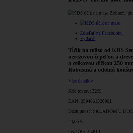
Zobraziť pl
Zdieľať na Facebooku
Vytlačiť
Tĺčik na mäso od KDS Sedl
nerezovou čepeľou a drev
a celkovou dĺžkou 250 mm
Robustná a odolná konštru
Viac detailov
Kód tovaru:
3269
EAN:
8594861326901
Dostupnosť:
SKLADOM U DO
44,05 €
bez DPH
35,81 €