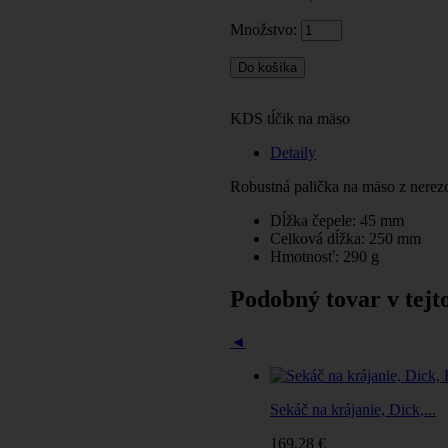
Množstvo:
KDS tĺčik na mäso
Detaily
Robustná palička na mäso z nerez
Dĺžka čepele: 45 mm
Celková dĺžka: 250 mm
Hmotnosť: 290 g
Podobný tovar v tejto
◄
Sekáč na krájanie, Dick,...
169,28 €