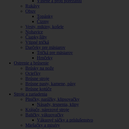
Vlnené a proti porezaniu
Rukávy
Obuv
Topánky
Čizmy
Vesty, mikiny, košele
Nohavice
Čiapky,šilty
Vtipné tričká
Darčeky pre mäsiarov
Tričká pre mäsiarov
Hrnčeky
Ostrenie a brúsenie
Brúsky na nože
Ocieľky
Brúsne stroje
Brúsne pasty, kamene, pásy
Brúsne kotúče
Stroje a zariadenia
Plničky, narážky, klipsovačky
Násady, tesnenia, klipy
Krájače, nárezové stroje
Baličky, vákuovačky
Vákuové sáčky a príslušenstvo
Miešačky a mixéry