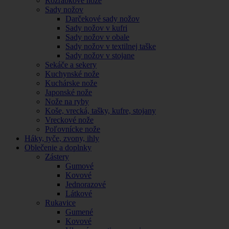
Rozrábkové nože
Sady nožov
Darčekové sady nožov
Sady nožov v kufri
Sady nožov v obale
Sady nožov v textilnej taške
Sady nožov v stojane
Sekáče a sekery
Kuchynské nože
Kuchárske nože
Japonské nože
Nože na ryby
Koše, vrecká, tašky, kufre, stojany
Vreckové nože
Poľovnícke nože
Háky, tyče, zvony, ihly
Oblečenie a doplnky
Zástery
Gumové
Kovové
Jednorazové
Látkové
Rukavice
Gumené
Kovové