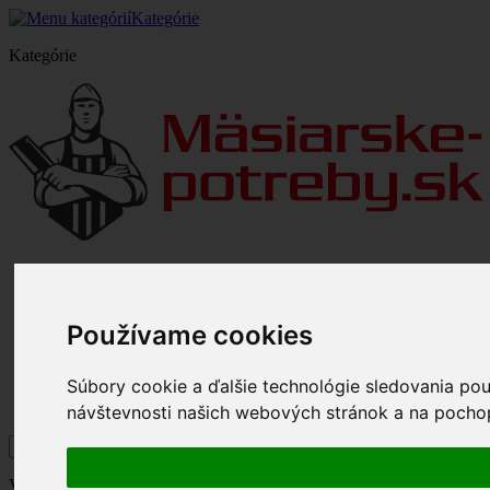
Kategórie
Kategórie
O spoločnosti
Veľkoobchod
Doprava a poštovné
Používame cookies
Odstúpenie od zmluvy a reklamácia
Mapa stránky
Napíšte nám
Súbory cookie a ďalšie technológie sledovania po
návštevnosti našich webových stránok a na pochope
Vitajte,
prihláste sa