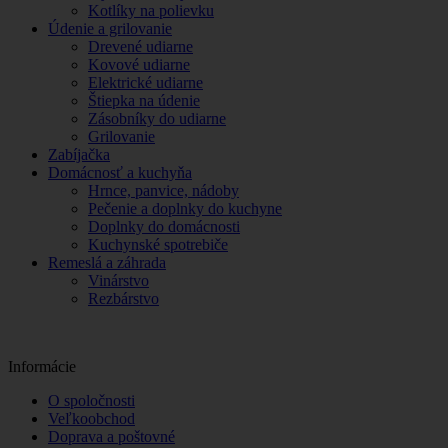
Kotlíky na polievku
Údenie a grilovanie
Drevené udiarne
Kovové udiarne
Elektrické udiarne
Štiepka na údenie
Zásobníky do udiarne
Grilovanie
Zabíjačka
Domácnosť a kuchyňa
Hrnce, panvice, nádoby
Pečenie a doplnky do kuchyne
Doplnky do domácnosti
Kuchynské spotrebiče
Remeslá a záhrada
Vinárstvo
Rezbárstvo
Informácie
O spoločnosti
Veľkoobchod
Doprava a poštovné