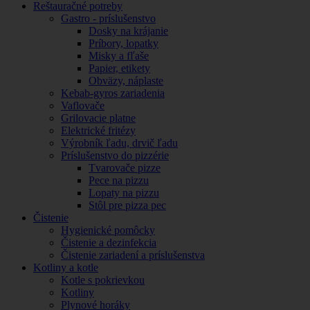
Reštauračné potreby
Gastro - príslušenstvo
Dosky na krájanie
Príbory, lopatky
Misky a fľaše
Papier, etikety
Obväzy, náplaste
Kebab-gyros zariadenia
Vaflovače
Grilovacie platne
Elektrické fritézy
Výrobník ľadu, drvič ľadu
Príslušenstvo do pizzérie
Tvarovače pizze
Pece na pizzu
Lopaty na pizzu
Stôl pre pizza pec
Čistenie
Hygienické pomôcky
Čistenie a dezinfekcia
Čistenie zariadení a príslušenstva
Kotliny a kotle
Kotle s pokrievkou
Kotliny
Plynové horáky