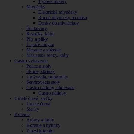
Tyčové mixéry
Mlynčeky
Elektrické mlynčeky
Ručné mlynčeky na mäso
Dosky do mlynčekov
Šunkovary
Rezačky, kútre
Píly a pílky
Lapače hmyzu
Meranie a váženie
Mäsiarske bloky, kláty
Gastro vybavenie
Police a stoly
Skrine, skrinky
Umývadlá, príborníky
Servírovacie stoly
Gastro nádoby, ohrievače
Gastro nádoby
Umelé črevá, sieťky
Umelé črevá
Sieťky
Korenie
Arómy a farby
Korenie a bylinky
Zmesi korenín