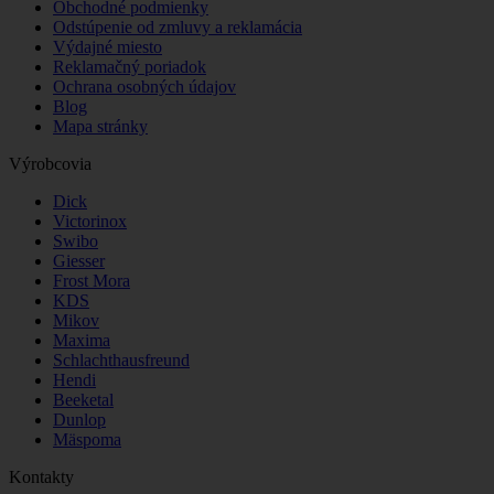
Obchodné podmienky
Odstúpenie od zmluvy a reklamácia
Výdajné miesto
Reklamačný poriadok
Ochrana osobných údajov
Blog
Mapa stránky
Výrobcovia
Dick
Victorinox
Swibo
Giesser
Frost Mora
KDS
Mikov
Maxima
Schlachthausfreund
Hendi
Beeketal
Dunlop
Mäspoma
Kontakty