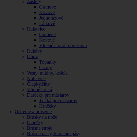
Zástery
Gumové
Kovové
Jednorazové
Látkové
Rukavice
Gumené
Kovové
Vlnené a proti porezaniu
Rukávy
Obuv
Topánky
Čizmy
Vesty, mikiny, košele
Nohavice
Čiapky,šilty
Vtipné tričká
Darčeky pre mäsiarov
Tričká pre mäsiarov
Hrnčeky
Ostrenie a brúsenie
Brúsky na nože
Ocieľky
Brúsne stroje
Brúsne pasty, kamene, pásy