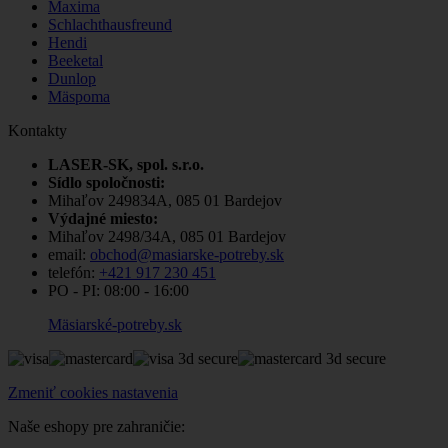
Maxima
Schlachthausfreund
Hendi
Beeketal
Dunlop
Mäspoma
Kontakty
LASER-SK, spol. s.r.o.
Sídlo spoločnosti:
Mihaľov 249834A, 085 01 Bardejov
Výdajné miesto:
Mihaľov 2498/34A, 085 01 Bardejov
email:
obchod@masiarske-potreby.sk
telefón:
+421 917 230 451
PO - PI:
08:00 - 16:00
Mäsiarské-potreby.sk
Zmeniť cookies nastavenia
Naše eshopy pre zahraničie: