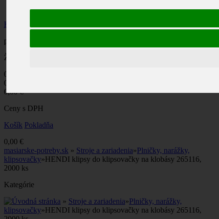
Účet
Košík
produkt
(prázdne)
Žiadne produkty
0,00 €
Poštovné
0,00 €
DPH
0,00 €
Ceny s DPH
Košík
Pokladňa
0,00 €
masiarske-potreby.sk
»
Stroje a zariadenia
»
Plničky, narážky,
klipsovačky
»
HENDI klipsy do klipsovačky na klobásy 265116,
2000 ks
Kategórie
»
Stroje a zariadenia
»
Plničky, narážky,
klipsovačky
»
HENDI klipsy do klipsovačky na klobásy 265116,
2000 ks