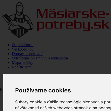
O spoločnosti
Veľkoobchod
Doprava a poštovné
Odstúpenie od zmluvy a reklamácia
Mapa stránky
Napíšte nám
Kategórie
Používame cookies
Kategórie
Vitajte,
prihláste sa
Súbory cookie a ďalšie technológie sledovania po
Položiek
0
ks
ks
0
Spolu
návštevnosti našich webových stránok a na pochope
Objednať