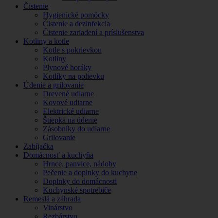
Čistenie
Hygienické pomôcky
Čistenie a dezinfekcia
Čistenie zariadení a príslušenstva
Kotliny a kotle
Kotle s pokrievkou
Kotliny
Plynové horáky
Kotlíky na polievku
Údenie a grilovanie
Drevené udiarne
Kovové udiarne
Elektrické udiarne
Štiepka na údenie
Zásobníky do udiarne
Grilovanie
Zabíjačka
Domácnosť a kuchyňa
Hrnce, panvice, nádoby
Pečenie a doplnky do kuchyne
Doplnky do domácnosti
Kuchynské spotrebiče
Remeslá a záhrada
Vinárstvo
Rezbárstvo