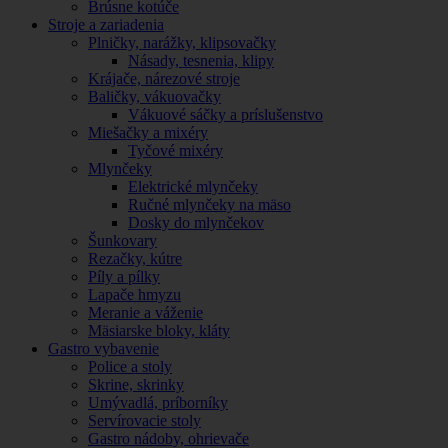
Brúsne kotúče
Stroje a zariadenia
Plničky, narážky, klipsovačky
Násady, tesnenia, klipy
Krájače, nárezové stroje
Baličky, vákuovačky
Vákuové sáčky a príslušenstvo
Miešačky a mixéry
Tyčové mixéry
Mlynčeky
Elektrické mlynčeky
Ručné mlynčeky na mäso
Dosky do mlynčekov
Šunkovary
Rezačky, kútre
Píly a pílky
Lapače hmyzu
Meranie a váženie
Mäsiarske bloky, kláty
Gastro vybavenie
Police a stoly
Skrine, skrinky
Umývadlá, príborníky
Servírovacie stoly
Gastro nádoby, ohrievače