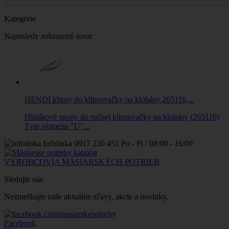
Kategórie
Naposledy zobrazený tovar
HENDI klipsy do klipsovačky na klobásy 265116,...
Hliníkové spony do ručnej klipsovačky na klobásy (265116)
Tvar písmena "U"...
Infolinka
0917 230 451
Po - Pi / 08:00 - 16:00
VÝROBCOVIA MÄSIARSKÝCH POTRIEB
Sledujte nás
Nezmeškajte naše aktuálne zľavy, akcie a novinky.
Facebook