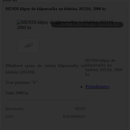
HENDI klipsy do klipsovačky na klobásy 265116, 2000 ks
ZOBRAZIŤ PLNÚ VEĽKOSŤ
HENDI klipsy do
klipsovačky na
Hliníkové spony do ručnej klipsovačky na
klobásy 265116, 2000
klobásy (265116)
ks
Tvar písmena "U"
Príslušenstvo
Sada 2000 ks
Kód tovaru:
265123
EAN:
8711369265123