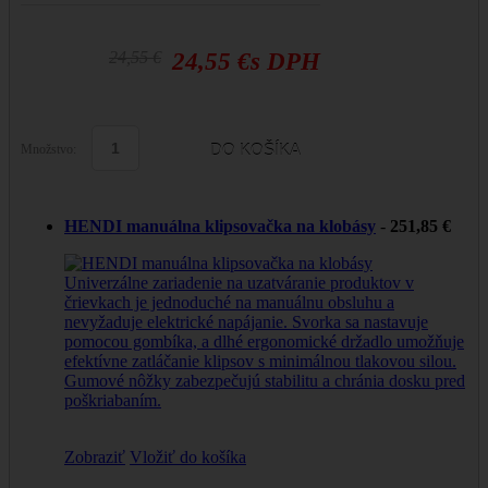
24,55 €
24,55 €
s DPH
Množstvo:
HENDI manuálna klipsovačka na klobásy
-
251,85 €
Univerzálne zariadenie na uzatváranie produktov v
črievkach je jednoduché na manuálnu obsluhu a
nevyžaduje elektrické napájanie. Svorka sa nastavuje
pomocou gombíka, a dlhé ergonomické držadlo umožňuje
efektívne zatláčanie klipsov s minimálnou tlakovou silou.
Gumové nôžky zabezpečujú stabilitu a chránia dosku pred
poškriabaním.
Zobraziť
Vložiť do košíka