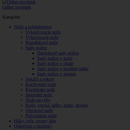
Odber noviniek
Kategórie
Nože a príslušenstvo
Vykosťovacie nože
Vykrvovacie nože
Rozrábkové nože
Sady nožov
Darčekové sady nožov
Sady nožov v kufri
Sady nožov v obale
Sady nožov v textilnej taške
Sady nožov v stojane
Sekáče a sekery
Kuchynské nože
Kuchárske nože
Japonské nože
Nože na ryby
Koše, vrecká, tašky, kufre, stojany
Vreckové nože
Poľovnícke nože
Háky, tyče, zvony, ihly
Oblečenie a doplnky