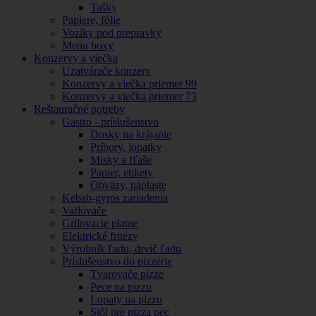
Tašky
Papiere, fólie
Vozíky pod prepravky
Menu boxy
Konzervy a viečka
Uzatvárače konzerv
Konzervy a viečka priemer 99
Konzervy a viečka priemer 73
Reštauračné potreby
Gastro - príslušenstvo
Dosky na krájanie
Príbory, lopatky
Misky a fľaše
Papier, etikety
Obväzy, náplaste
Kebab-gyros zariadenia
Vaflovače
Grilovacie platne
Elektrické fritézy
Výrobník ľadu, drvič ľadu
Príslušenstvo do pizzérie
Tvarovače pizze
Pece na pizzu
Lopaty na pizzu
Stôl pre pizza pec