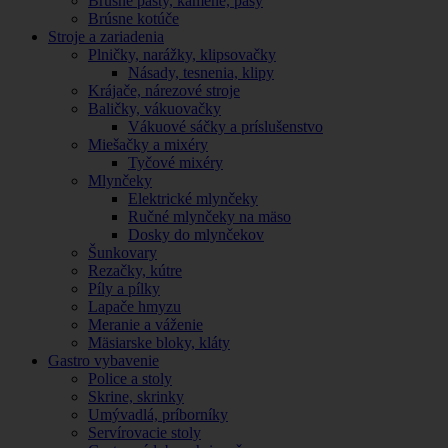
Brúsne pasty, kamene, pásy
Brúsne kotúče
Stroje a zariadenia
Plničky, narážky, klipsovačky
Násady, tesnenia, klipy
Krájače, nárezové stroje
Baličky, vákuovačky
Vákuové sáčky a príslušenstvo
Miešačky a mixéry
Tyčové mixéry
Mlynčeky
Elektrické mlynčeky
Ručné mlynčeky na mäso
Dosky do mlynčekov
Šunkovary
Rezačky, kútre
Píly a pílky
Lapače hmyzu
Meranie a váženie
Mäsiarske bloky, kláty
Gastro vybavenie
Police a stoly
Skrine, skrinky
Umývadlá, príborníky
Servírovacie stoly