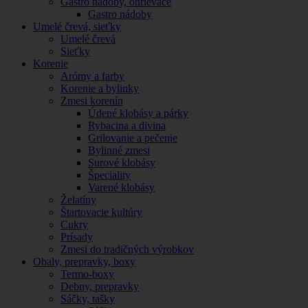
Gastro nádoby, ohrievače
Gastro nádoby
Umelé črevá, sieťky
Umelé črevá
Sieťky
Korenie
Arómy a farby
Korenie a bylinky
Zmesi korenín
Údené klobásy a párky
Rybacina a divina
Grilovanie a pečenie
Bylinné zmesi
Surové klobásy
Špeciality
Varené klobásy
Želatíny
Štartovacie kultúry
Cukry
Prísady
Zmesi do tradičných výrobkov
Obaly, prepravky, boxy
Termo-boxy
Debny, prepravky
Sáčky, tašky