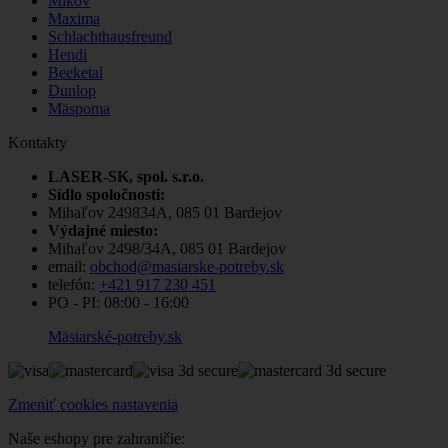
Mikov
Maxima
Schlachthausfreund
Hendi
Beeketal
Dunlop
Mäspoma
Kontakty
LASER-SK, spol. s.r.o.
Sídlo spoločnosti:
Mihaľov 249834A, 085 01 Bardejov
Výdajné miesto:
Mihaľov 2498/34A, 085 01 Bardejov
email:
obchod@masiarske-potreby.sk
telefón:
+421 917 230 451
PO - PI:
08:00 - 16:00
Mäsiarské-potreby.sk
Zmeniť cookies nastavenia
Naše eshopy pre zahraničie: