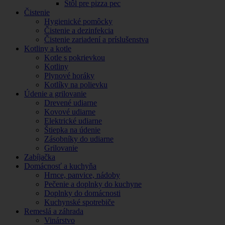
Stôl pre pizza pec
Čistenie
Hygienické pomôcky
Čistenie a dezinfekcia
Čistenie zariadení a príslušenstva
Kotliny a kotle
Kotle s pokrievkou
Kotliny
Plynové horáky
Kotlíky na polievku
Údenie a grilovanie
Drevené udiarne
Kovové udiarne
Elektrické udiarne
Štiepka na údenie
Zásobníky do udiarne
Grilovanie
Zabíjačka
Domácnosť a kuchyňa
Hrnce, panvice, nádoby
Pečenie a doplnky do kuchyne
Doplnky do domácnosti
Kuchynské spotrebiče
Remeslá a záhrada
Vinárstvo