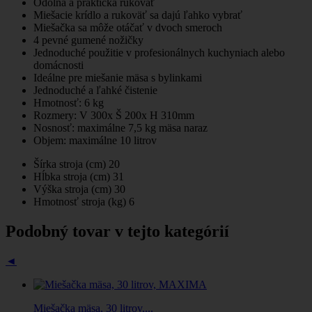
Odolná a praktická rukoväť
Miešacie krídlo a rukoväť sa dajú ľahko vybrať
Miešačka sa môže otáčať v dvoch smeroch
4 pevné gumené nožičky
Jednoduché použitie v profesionálnych kuchyniach alebo
domácnosti
Ideálne pre miešanie mäsa s bylinkami
Jednoduché a ľahké čistenie
Hmotnosť: 6 kg
Rozmery: V 300x Š 200x H 310mm
Nosnosť: maximálne 7,5 kg mäsa naraz
Objem: maximálne 10 litrov
Šírka stroja (cm)
20
Hĺbka stroja (cm)
31
Výška stroja (cm)
30
Hmotnosť stroja (kg)
6
Podobný tovar v tejto kategórií
◄
Miešačka mäsa, 30 litrov,...