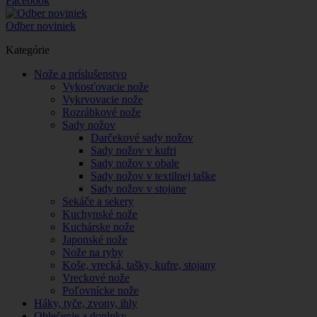
Facebook
Odber noviniek
Kategórie
Nože a príslušenstvo
Vykosťovacie nože
Vykrvovacie nože
Rozrábkové nože
Sady nožov
Darčekové sady nožov
Sady nožov v kufri
Sady nožov v obale
Sady nožov v textilnej taške
Sady nožov v stojane
Sekáče a sekery
Kuchynské nože
Kuchárske nože
Japonské nože
Nože na ryby
Koše, vrecká, tašky, kufre, stojany
Vreckové nože
Poľovnícke nože
Háky, tyče, zvony, ihly
Oblečenie a doplnky