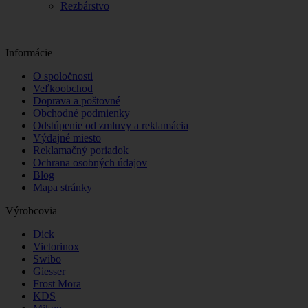
Rezbárstvo
Informácie
O spoločnosti
Veľkoobchod
Doprava a poštovné
Obchodné podmienky
Odstúpenie od zmluvy a reklamácia
Výdajné miesto
Reklamačný poriadok
Ochrana osobných údajov
Blog
Mapa stránky
Výrobcovia
Dick
Victorinox
Swibo
Giesser
Frost Mora
KDS