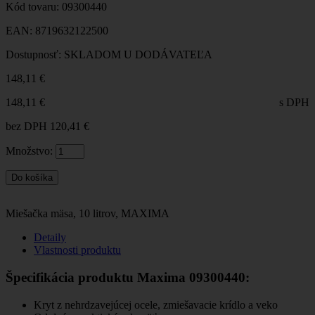
Kód tovaru:
09300440
EAN:
8719632122500
Dostupnosť:
SKLADOM U DODÁVATEĽA
148,11 €
148,11 €
s DPH
bez DPH
120,41 €
Množstvo:
Miešačka mäsa, 10 litrov, MAXIMA
Detaily
Vlastnosti produktu
Špecifikácia produktu Maxima 09300440:
Kryt z nehrdzavejúcej ocele, zmiešavacie krídlo a veko