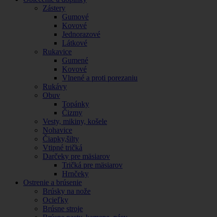
Zástery
Gumové
Kovové
Jednorazové
Látkové
Rukavice
Gumené
Kovové
Vlnené a proti porezaniu
Rukávy
Obuv
Topánky
Čizmy
Vesty, mikiny, košele
Nohavice
Čiapky,šilty
Vtipné tričká
Darčeky pre mäsiarov
Tričká pre mäsiarov
Hrnčeky
Ostrenie a brúsenie
Brúsky na nože
Ocieľky
Brúsne stroje