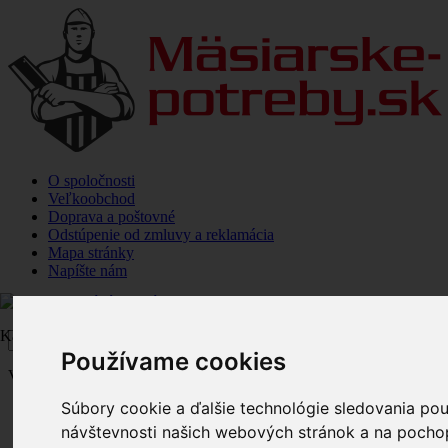
O spoločnosti
Veľkoobchod
Doprava a poštovné
Odstúpenie od zmluvy a reklamácia
Mapa stránky
Napíšte nám
Kategórie
Kategórie
Používame cookies
Vitajte,
prihláste sa
Súbory cookie a ďalšie technológie sledovania po
Položiek
0
ks
ks
0
Spolu
návštevnosti našich webových stránok a na pochope
Objednať