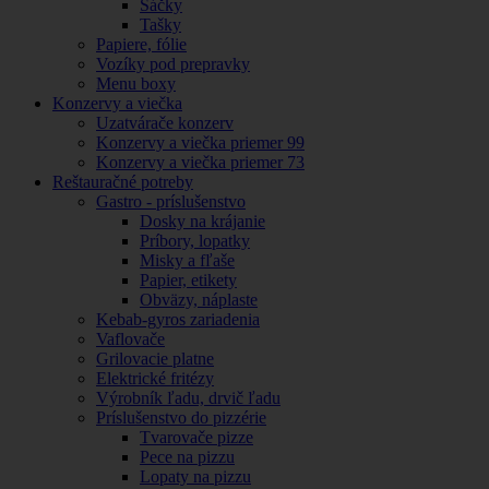
Sáčky
Tašky
Papiere, fólie
Vozíky pod prepravky
Menu boxy
Konzervy a viečka
Uzatvárače konzerv
Konzervy a viečka priemer 99
Konzervy a viečka priemer 73
Reštauračné potreby
Gastro - príslušenstvo
Dosky na krájanie
Príbory, lopatky
Misky a fľaše
Papier, etikety
Obväzy, náplaste
Kebab-gyros zariadenia
Vaflovače
Grilovacie platne
Elektrické fritézy
Výrobník ľadu, drvič ľadu
Príslušenstvo do pizzérie
Tvarovače pizze
Pece na pizzu
Lopaty na pizzu