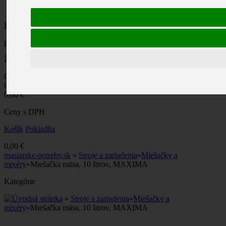
Účet
Košík
produkt
(prázdne)
Žiadne produkty
0,00 €
Poštovné
0,00 €
DPH
0,00 €
Ceny s DPH
Košík
Pokladňa
0,00 €
masiarske-potreby.sk
»
Stroje a zariadenia
»
Miešačky a
mixéry
»
Miešačka mäsa, 10 litrov, MAXIMA
Kategórie
»
Stroje a zariadenia
»
Miešačky a
mixéry
»
Miešačka mäsa, 10 litrov, MAXIMA