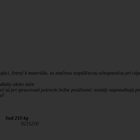
júci, šetrný k materiálu, so značnou rozpúšťacou schopnosťou pri vápe
dlahy alebo stien
é sú pri spracovaní potravín bežne používané; tenzidy napomáhajú pr
eľ
 Sud 210 kg
0 9215210