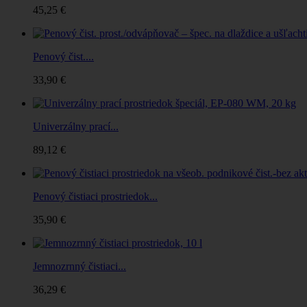
45,25 €
Penový čist....
33,90 €
Univerzálny prací...
89,12 €
Penový čistiaci prostriedok...
35,90 €
Jemnozrnný čistiaci...
36,29 €