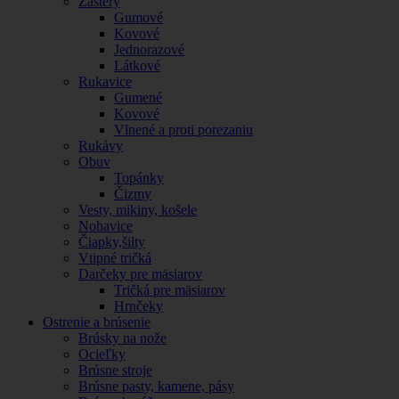
Zástery
Gumové
Kovové
Jednorazové
Látkové
Rukavice
Gumené
Kovové
Vlnené a proti porezaniu
Rukávy
Obuv
Topánky
Čizmy
Vesty, mikiny, košele
Nohavice
Čiapky,šilty
Vtipné tričká
Darčeky pre mäsiarov
Tričká pre mäsiarov
Hrnčeky
Ostrenie a brúsenie
Brúsky na nože
Ocieľky
Brúsne stroje
Brúsne pasty, kamene, pásy