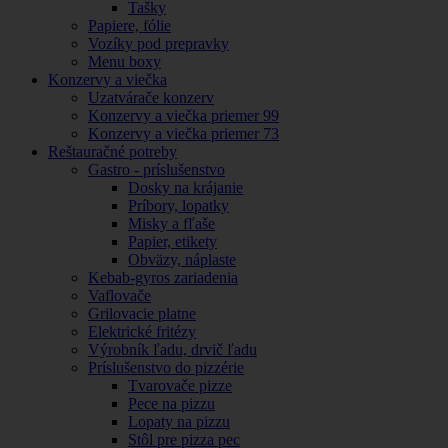
Tašky
Papiere, fólie
Vozíky pod prepravky
Menu boxy
Konzervy a viečka
Uzatvárače konzerv
Konzervy a viečka priemer 99
Konzervy a viečka priemer 73
Reštauračné potreby
Gastro - príslušenstvo
Dosky na krájanie
Príbory, lopatky
Misky a fľaše
Papier, etikety
Obväzy, náplaste
Kebab-gyros zariadenia
Vaflovače
Grilovacie platne
Elektrické fritézy
Výrobník ľadu, drvič ľadu
Príslušenstvo do pizzérie
Tvarovače pizze
Pece na pizzu
Lopaty na pizzu
Stôl pre pizza pec