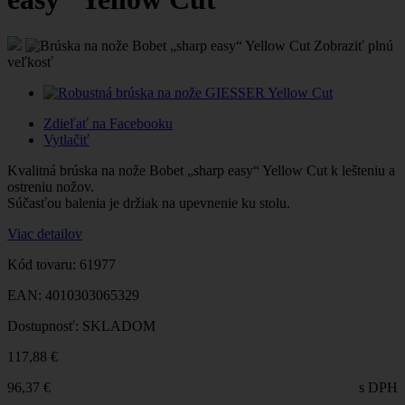
Zobraziť plnú
veľkosť
Zdieľať na Facebooku
Vytlačiť
Kvalitná brúska na nože Bobet „sharp easy“ Yellow Cut k lešteniu a
ostreniu nožov.
Súčasťou balenia je držiak na upevnenie ku stolu.
Viac detailov
Kód tovaru:
61977
EAN:
4010303065329
Dostupnosť:
SKLADOM
117,88 €
96,37 €
s DPH