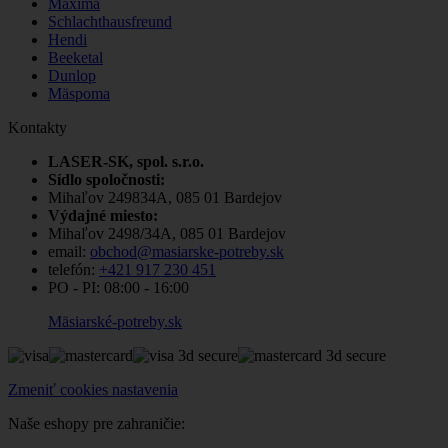
Maxima
Schlachthausfreund
Hendi
Beeketal
Dunlop
Mäspoma
Kontakty
LASER-SK, spol. s.r.o.
Sídlo spoločnosti:
Mihaľov 249834A, 085 01 Bardejov
Výdajné miesto:
Mihaľov 2498/34A, 085 01 Bardejov
email:
obchod@masiarske-potreby.sk
telefón:
+421 917 230 451
PO - PI:
08:00 - 16:00
Mäsiarské-potreby.sk
Zmeniť cookies nastavenia
Naše eshopy pre zahraničie: