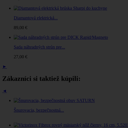
Diamantová elektrická...
89,00 €
Sada náhradných strún pre...
27,00 €
►
Zákazníci si taktiež kúpili:
◄
Šnurovacia, bezpečnostná...