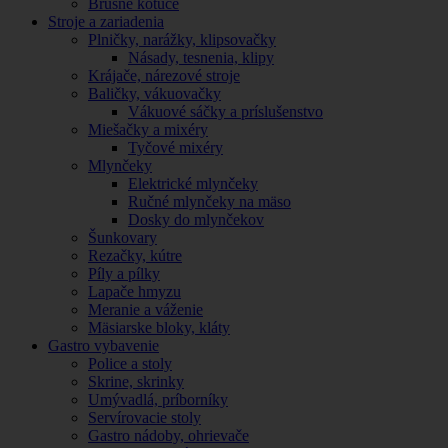
Brúsne kotúče
Stroje a zariadenia
Plničky, narážky, klipsovačky
Násady, tesnenia, klipy
Krájače, nárezové stroje
Baličky, vákuovačky
Vákuové sáčky a príslušenstvo
Miešačky a mixéry
Tyčové mixéry
Mlynčeky
Elektrické mlynčeky
Ručné mlynčeky na mäso
Dosky do mlynčekov
Šunkovary
Rezačky, kútre
Píly a pílky
Lapače hmyzu
Meranie a váženie
Mäsiarske bloky, kláty
Gastro vybavenie
Police a stoly
Skrine, skrinky
Umývadlá, príborníky
Servírovacie stoly
Gastro nádoby, ohrievače