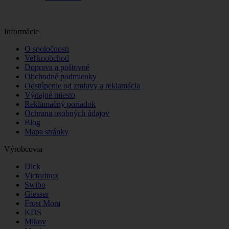
Informácie
O spoločnosti
Veľkoobchod
Doprava a poštovné
Obchodné podmienky
Odstúpenie od zmluvy a reklamácia
Výdajné miesto
Reklamačný poriadok
Ochrana osobných údajov
Blog
Mapa stránky
Výrobcovia
Dick
Victorinox
Swibo
Giesser
Frost Mora
KDS
Mikov