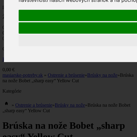
návštevnosti našich webových stránok a na pochope
produkt
(prázdne)
Žiadne produkty
0,00 €
Poštovné
0,00 €
DPH
0,00 €
Ceny s DPH
Košík
Pokladňa
0,00 €
masiarske-potreby.sk
»
Ostrenie a brúsenie
»
Brúsky na nože
»
Brúska
na nože Bobet „sharp easy“ Yellow Cut
Kategórie
»
Ostrenie a brúsenie
»
Brúsky na nože
»
Brúska na nože Bobet
„sharp easy“ Yellow Cut
Brúska na nože Bobet „sharp
easy“ Yellow Cut