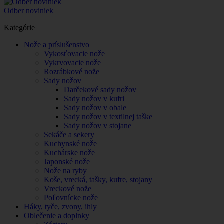
Odber noviniek
Kategórie
Nože a príslušenstvo
Vykosťovacie nože
Vykrvovacie nože
Rozrábkové nože
Sady nožov
Darčekové sady nožov
Sady nožov v kufri
Sady nožov v obale
Sady nožov v textilnej taške
Sady nožov v stojane
Sekáče a sekery
Kuchynské nože
Kuchárske nože
Japonské nože
Nože na ryby
Koše, vrecká, tašky, kufre, stojany
Vreckové nože
Poľovnícke nože
Háky, tyče, zvony, ihly
Oblečenie a doplnky