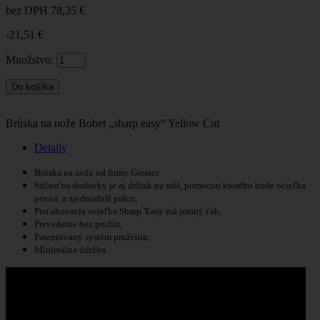
bez DPH
78,35 €
-21,51 €
Množstvo:
Brúska na nože Bobet „sharp easy“ Yellow Cut
Detaily
Brúska na nože od firmy Giesser.
Súčasťou dodávky je aj držiak na stôl, pomocou ktorého bude ocieľka
pevná, a zjednoduší prácu,
Preťahovacia ocieľka Sharp 'Easy má jemný ťah,
Prevedenie bez pružín,
Patentovaný systém pruženia,
Minimálna údržba.