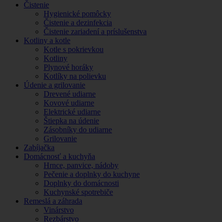
Čistenie
Hygienické pomôcky
Čistenie a dezinfekcia
Čistenie zariadení a príslušenstva
Kotliny a kotle
Kotle s pokrievkou
Kotliny
Plynové horáky
Kotlíky na polievku
Údenie a grilovanie
Drevené udiarne
Kovové udiarne
Elektrické udiarne
Štiepka na údenie
Zásobníky do udiarne
Grilovanie
Zabíjačka
Domácnosť a kuchyňa
Hrnce, panvice, nádoby
Pečenie a doplnky do kuchyne
Doplnky do domácnosti
Kuchynské spotrebiče
Remeslá a záhrada
Vinárstvo
Rezbárstvo