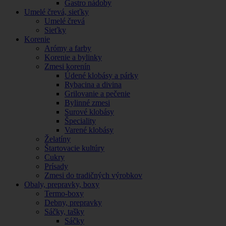
Gastro nádoby
Umelé črevá, sieťky
Umelé črevá
Sieťky
Korenie
Arómy a farby
Korenie a bylinky
Zmesi korenín
Údené klobásy a párky
Rybacina a divina
Grilovanie a pečenie
Bylinné zmesi
Surové klobásy
Špeciality
Varené klobásy
Želatíny
Štartovacie kultúry
Cukry
Prísady
Zmesi do tradičných výrobkov
Obaly, prepravky, boxy
Termo-boxy
Debny, prepravky
Sáčky, tašky
Sáčky